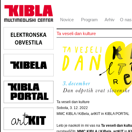
Novice
Program
Arhiv
O nas
Ta veseli dan kulture
Ta veseli dan kulture
Sobota, 3. 12. 2022
MMC KIBLA / KiBela, artKIT in KIBLA PORTAL
Leto je naokoli in mi vas na
Ta veseli dan kult
razstaviščih:
MMC KIBLA / KiBela
,
artKIT
in
K