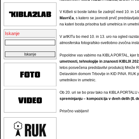
V KiBeli si boste lahko še zadnjič med 10. in 1
Mavriča
, s katero se javnosti prvič predstavlja
na kateri bosta prisotna tudi umetnica in umetni
Iskanje
V artKITu bo med 10. in 13. uro na ogled razs
atmosferska fotografsko-svetlobno-zvočna insta
Popoldne vas vabimo na KIBLA PORTAL, kjer bo
umetnosti, tehnologije in znanosti
KIBLIX 202
letos posvečena predstavitvi produkcij Mreže R
Delavskim domom Trbovlje in KID PiNA. RUK pr
umetnikov in umetnic.
Ob 20. uri se bo prav tako na KIBLA PORTALU 
spreminjanju – kompozicija v dveh delih (II. de
Prisrčno vabljeni!