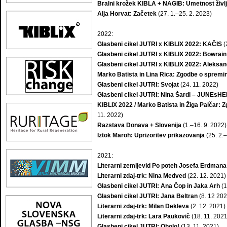
Bralni krožek KIBLA + NAGIB: Umetnost živl
Alja Horvat: Začetek
(27. 1.–25. 2. 2023)
2022:
Glasbeni cikel JUTRI x KIBLIX 2022: KAČIS
(
Glasbeni cikel JUTRI x KIBLIX 2022: Bowrain
Glasbeni cikel JUTRI x KIBLIX 2022: Aleksand
Marko Batista in Lina Rica: Zgodbe o spreminja
Glasbeni cikel JUTRI: Svojat
(24. 11. 2022)
Glasbeni cikel JUTRI: Nina Šardi – JUNEsHE
KIBLIX 2022 / Marko Batista in Žiga Palčar: Z
11. 2022)
Razstava Donava + Slovenija
(1.–16. 9. 2022)
Iztok Maroh: Uprizoritev prikazovanja
(25. 2.–
2021:
Literarni zemljevid Po poteh Josefa Erdmana
Literarni zdaj-trk: Nina Medved
(22. 12. 2021)
Glasbeni cikel JUTRI: Ana Čop in Jaka Arh
(1
Glasbeni cikel JUTRI: Jana Beltran
(8. 12 202
Literarni zdaj-trk: Milan Dekleva
(2. 12. 2021)
Literarni zdaj-trk: Lara Paukovič
(18. 11. 2021
Glasbeni cikel JUTRI: Oholo!
(13. 11. 2021)