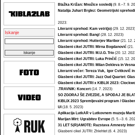
Blažka Križan: Množice sosledij
(9. 8.–7. 9. 2
Natalija Juhart Brglez: Geometrijski sprehod
2023:
Literarni sprehod: Kam vetri(jo)
(29. 12. 2023
Iskanje
Literarni sprehod: Bang!
(28. 12. 2023)
Literarni sprehod: Hutterjev Maribor
(21. 12. 
Glasbeni cikel JUTRI: Mirna Bogdanović
(21.
Glasbeni cikel JUTRI: M.U.G. Trio
(20. 12. 202
Glasbeni cikel JUTRI: Luka Prinčič
(15. 12. 2
Glasbeni cikel JUTRI: Milan Dekleva in Vesna
Literarni večer: Tereza Vuk, Igor Cvitkovič i
Glasbeni cikel JUTRI: Jazz Oud Quartet: Glas
Glasbeni cikel JUTRI x KIBLIX 2023: Clockwo
.TRAVNIK: Koncert
(14. 7. 2023)
SO ZGORAJ ŠE ZVEZDE, A SPODAJ JE BLATO 
KIBLIX 2023 Spremljevalni program / Glasben
UI
(18. 5. 2023)
Aplikacija LutkAR v Lutkovnem muzeju Mari
Marijan Mirt: Ugrabitev Evrope
(5. 5.–3. 6. 20
31 LET S(R)AMOTE: Razstava Amnesty Internat
Glasbeni cikel JUTRI: Zhlehtet (6. 4. 2023)