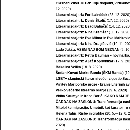
Glasbeni cikel JUTRI: Trije dogodki, virtualno
12. 2020)
Literarni zdaj-trk: Feri Lainšček
(23. 12. 2020
Literarni zdaj-trk: Denis Škofič
(17. 12. 2020)
Literarni zdaj-trk: Esad Babačić
(14. 12. 2020
Literarni zdaj-trk: Nina Kremžar
(11. 12. 2020
Literarni zdaj-trk: Eva Mlinar in Eva Mahkovi
Literarni zdaj-trk: Nina Dragičević
(19. 11. 20
Lado Jakša: VSEM NAJ BOM NEZNAN
(2. 10
Literarni zdaj-trk: Petra Bauman – novinarka,
Literarni zdaj-trk: Aljaž Koprivnikar
(17. 9. 20
Bakalina Velika
(18. 8. 2020)
Štefan Kovač Marko Banda (ŠKM Banda)
(12
LGBT+ skupinski literarni večer z gostjo Suz
Vrnitev Mariborske proze - branje Literinih av
Veliko večerno literarno branje
(19. 6. 2020)
Vidha Saumya in Irena Borić: KAKO NAM 
ČARDAK NA ZASLONU: Transformacija nasilja
Mitološke migracije: Umetnik kot kurator - o 
Helena Tahir: Risbe in grafike
(20. 5.—12. 6. 
ČARDAK NA ZASLONU: Transformacija nasilja, 
2020)