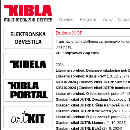
Novice
Program
Arhiv
O nas
Društvo X-OP
Transnacionalna platforma za izmenjavo kulturn
umetnosti.
VEČ:
http://www.x-op.eu/sl
2024:
Literarni sprehod: Dejanove mladostne poti
(
Literarni sprehod: Kdo je kriv?
(13. 12. 2024)
KIBLIX 2024 | Glasbeni cikel JUTRI: Samo Ku
KIBLIX 2024 | Glasbeni cikel JUTRI: bambus
(
Literarni sprehod: O ljubezenskih poteh
(6. 1
Glasbeni cikel JUTRI: Zvezdana Novaković
(1
Glasbeni cikel JUTRI: Uršula Ramoveš in Fa
Glasbeni cikel JUTRI: Iztok Koren
(24. 10. 20
Literarni sprehod: O ljubezenskih poteh
(24. 
Glasbeni cikel JUTRI: Liamere
(4. 10. 2024)
Glasbeni cikel JUTRI: BLAŽ
(27. 9. 2024)