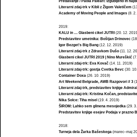
Predavanje / PaoIa Paleari: Izgubljeno in naj
Literarni zdaj-trk v Kibli z Žigom Valetičem
(13
Academy of Moving People and Images
(8. 2
2019:
KALU in … Glasbeni cikel JUTRI
(20. 12. 201
Predstavitev umetnika: Boštjan Drinovec
(18
Igor Bezget's Big Bang
(12. 12. 2019)
Literarni zdaj-trk z Zdravkom Dušo
(11. 12. 2
Glasbeni cikel JUTRI 2019 | Nino Mureškić
(7
Literarni zdaj-trk: Eva Kovač
(14. 11. 2019)
Literarni zdaj-trk: gostja Cvetka Bevc
(30. 10
Container Doxa
(26. 10. 2019)
Art Weekend Belgrade, AWB Razgovori # 3
(1
Literarni zdaj-trk, predstavitev knjige Admir
Literarni zdaj-trk: Kristina Kočan, predstavi
Nika Solce: Tiha misel
(19. 4. 2019)
ŠIROM: Lahko sem glinena mesojedka
(29. 3
Predstavitev knjige esejev Podaja v prazno 
2018:
Turneja dela Žarka Bašeskega
(marec–maj 2