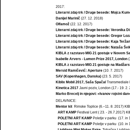
2017:
Literarni zdaj-trk / Druge besede: Mojca Kum
Danijel Marinič
(27. 12. 2018)
Olfamož
(22. 12. 2017)
Literarni zdaj-trk / Druge besede: Veronika Di
Literarni zdaj-trk / Druge besede: Gregor Loz
Literarni zdaj-trk / Druge besede: Kaja Terža
Literarni zdaj-trk / Druge besede: Nataša Švi
KIBLA z razstavo MIG 21 gostuje v Novem S
Isabelle Arvers - Lumen Prize 2017, London
(
KIBLA z razstavo MIG 21 gostuje na Madžar
Mersid Ramičević: Aperture
(10. 7. 2017)
SAV (Kopenhagen, Danska)
(23. 5. 2017)
Kiblix Mobil 2017, Saša Spačal
Transmediale B
Kinetica 2017
Javni poziv, London (17.- 19. 2.
Marko Brecelj in njegovi: »Ivanov rojstni d
DELAVNICE:
Mentor kit
Rimske Toplice (6.–11. 8. 2017) KIB
ART KAMP
Festival Lent ( 23. - 26.7.2017) K
POLETNI ART KAMP
Poletje v parku (17. in 
POLETNI ART KAMP
Poletje v parku (10. in 
Ljubljana Mini Maker Faire
, Tobačna Ljubljan