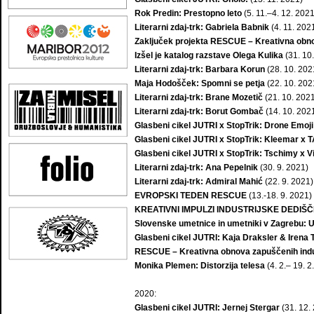
Rok Predin: Prestopno leto
(5. 11.–4. 12. 2021
Literarni zdaj-trk: Gabriela Babnik
(4. 11. 202
Zaključek projekta RESCUE – Kreativna obno
Izšel je katalog razstave Olega Kulika
(31. 10
Literarni zdaj-trk: Barbara Korun
(28. 10. 202
Maja Hodošček: Spomni se petja
(22. 10. 202
Literarni zdaj-trk: Brane Mozetič
(21. 10. 202
Literarni zdaj-trk: Borut Gombač
(14. 10. 202
Glasbeni cikel JUTRI x StopTrik: Drone Emoji
Glasbeni cikel JUTRI x StopTrik: Kleemar x 
Glasbeni cikel JUTRI x StopTrik: Tschimy x Vi
Literarni zdaj-trk: Ana Pepelnik
(30. 9. 2021)
Literarni zdaj-trk: Admiral Mahić
(22. 9. 2021)
EVROPSKI TEDEN RESCUE
(13.-18. 9. 2021)
KREATIVNI IMPULZI INDUSTRIJSKE DEDIŠČ
Slovenske umetnice in umetniki v Zagrebu: 
Glasbeni cikel JUTRI: Kaja Draksler & Irena
RESCUE – Kreativna obnova zapuščenih indus
Monika Plemen: Distorzija telesa
(4. 2.– 19. 2
2020:
Glasbeni cikel JUTRI: Jernej Stergar
(31. 12.