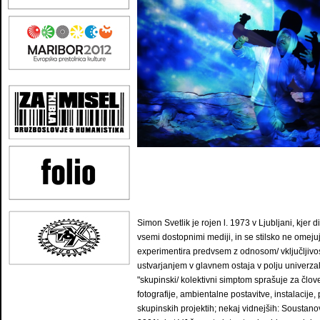
Simon Svetlik je rojen l. 1973 v Ljubljani, kjer di
vsemi dostopnimi mediji, in se stilsko ne omej
experimentira predvsem z odnosom/ vključljivost
ustvarjanjem v glavnem ostaja v polju univerzal
"skupinski/ kolektivni simptom sprašuje za člove
fotografije, ambientalne postavitve, instalacij
skupinskih projektih; nekaj vidnejših: Soustanovi