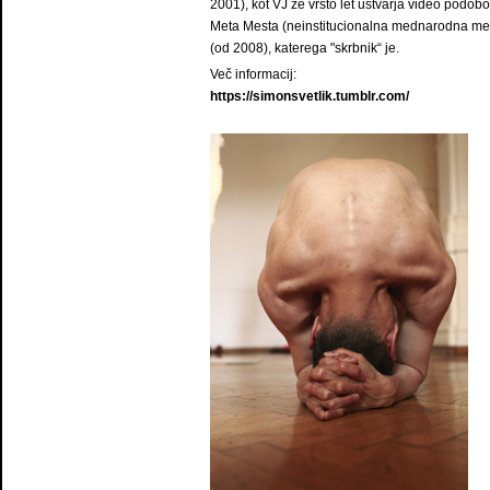
2001), kot VJ že vrsto let ustvarja video podobo
Meta Mesta (neinstitucionalna mednarodna metni
(od 2008), katerega "skrbnik“ je.
Več informacij:
https://simonsvetlik.tumblr.com/