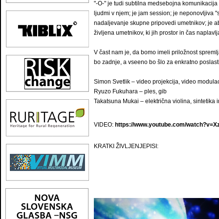
"-O-" je tudi subtilna medsebojna komunikacija 
ljudmi v njem; je jam session; je neponovljiva "
nadaljevanje skupne pripovedi umetnikov; je ab
življena umetnikov, ki jih prostor in čas naplavl
V čast nam je, da bomo imeli priložnost spreml
bo zadnje, a vseeno bo šlo za enkratno poslast
Simon Svetlik – video projekcija, video modulac
Ryuzo Fukuhara – ples, gib
Takatsuna Mukai – električna violina, sintetika 
VIDEO:
https://www.youtube.com/watch?v=X
KRATKI ŽIVLJENJEPISI: