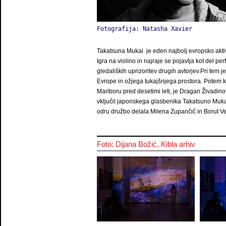
Fotografija: Natasha Xavier 
Takatsuna Mukai je eden najbolj evropsko akti
Igra na violino in najraje se pojavlja kot del pe
gledaliških uprizoritev drugih avtorjev.Pri tem j
Evrope in ožjega tukajšnjega prostora. Pote
Mariboru pred desetimi leti, je Dragan Živadinov
vključil japonskega glasbenika Takatsuno Muka
odru družbo delala Milena Zupančič in Borut Ve
Foto: Dijana Božić, Kibla arhiv