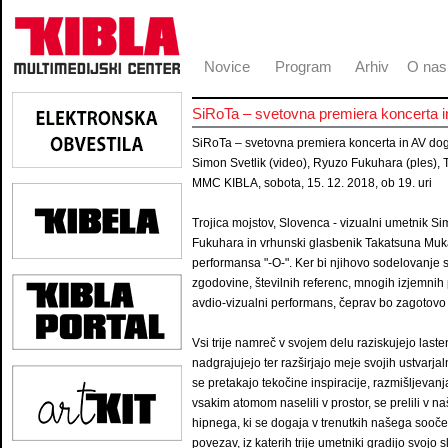
Novice
Program
Arhiv
O nas
SiRoTa – svetovna premiera koncerta 
SiRoTa – svetovna premiera koncerta in AV do
Simon Svetlik (video), Ryuzo Fukuhara (ples),
MMC KIBLA, sobota, 15. 12. 2018, ob 19. uri
Trojica mojstov, Slovenca - vizualni umetnik Si
Fukuhara in vrhunski glasbenik Takatsuna Muka
performansa "-O-". Ker bi njihovo sodelovanje
zgodovine, številnih referenc, mnogih izjemnih p
avdio-vizualni performans, čeprav bo zagotovo š
Vsi trije namreč v svojem delu raziskujejo laste
nadgrajujejo ter razširjajo meje svojih ustvarja
se pretakajo tekočine inspiracije, razmišljevanja
vsakim atomom naselili v prostor, se prelili v n
hipnega, ki se dogaja v trenutkih našega sooče
povezav, iz katerih trije umetniki gradijo svojo 