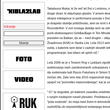
Takatsuna Mukai, ki že več let živi v Londonu, 
druge stvari, ki vključujejo glasbo. V prvem d
strojne inteligence in performansi poezije v živ
je dvajseto stoletje približevalo, sem se vrnil 
Iskanje
Rooosterfish. V zori novega stoletja sem se zd
punk ekstravaganci Gob$au$age in Ten Minute
preselim na Balkan, da se – med drugim – vklj
Živadinova (NSK) in Studia Lila. Leta 2013 sem
sveta, s katerimi sem delal v zadnjih desetih letih
programiranje, bas kitaro ali sploh nič.“
Leta 2008 se je v Tovarni Rog v Ljubljani zgodil 
sodelovanja vseh zainteresiranih ustvarjalcev, k
sta sodelovala tudi Ryuzo Fukuhara in Simon Sve
močan vtis. Zato smo leta 2010 organizirali dog
upajoč na "ponovitev neponovljivega", kar je us
"-O-" je dogodek, pri katerem zasedba umetnikov
s svojim nastopom naseli plesalec. Predstava j
"pota svobode", ko meja med živim in tehnološ
raztreščita ob nepredvidljivost sedanjega trenu