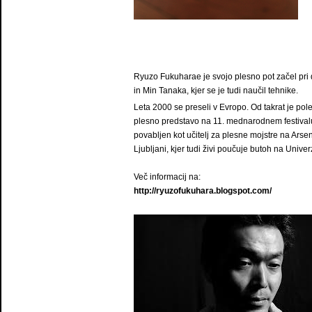
Ryuzo Fukuharae je svojo plesno pot začel pri
in Min Tanaka, kjer se je tudi naučil tehnike.
Leta 2000 se preseli v Evropo. Od takrat je po
plesno predstavo na 11. mednarodnem festiva
povabljen kot učitelj za plesne mojstre na Ars
Ljubljani, kjer tudi živi poučuje butoh na Univerz
Več informacij na:
http://ryuzofukuhara.blogspot.com/