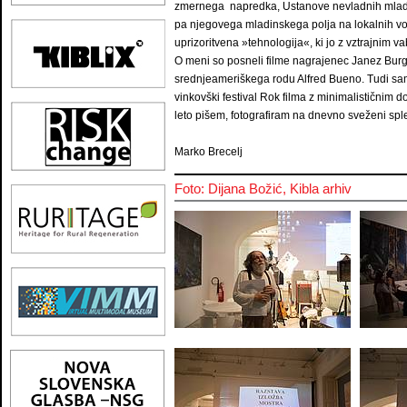
zmernega napredka, Ustanove nevladnih mladi
pa njegovega mladinskega polja na lokalnih vol
uprizoritvena »tehnologija«, ki jo z vztrajni
O meni so posneli filme nagrajenec Janez Burg
srednjeameriškega rodu Alfred Bueno. Tudi sam 
vinkovški festival Rok filma z minimalističnim 
leto pišem, fotografiram na dnevno sveženi sple
Marko Brecelj
Foto: Dijana Božić, Kibla arhiv