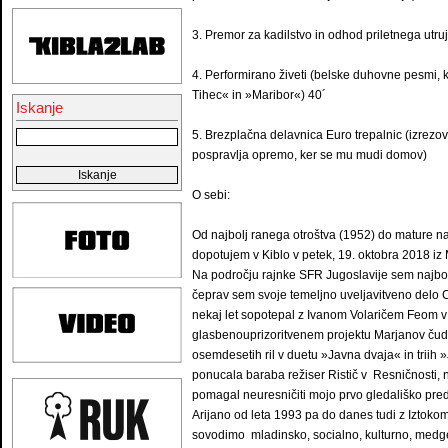
3. Premor za kadilstvo in odhod priletnega utru
4. Performirano živeti (belske duhovne pesmi, k
Tihec« in »Maribor«) 40´
Iskanje
5. Brezplačna delavnica Euro trepalnic (izrezov
pospravlja opremo, ker se mu mudi domov)
O sebi:
Od najbolj ranega otroštva (1952) do mature 
dopotujem v Kiblo v petek, 19. oktobra 2018 i
Na področju rajnke SFR Jugoslavije sem najbol
čeprav sem svoje temeljno uveljavitveno delo C
nekaj let sopotepal z Ivanom Volaričem Feom v 
glasbenouprizoritvenem projektu Marjanov čudni
osemdesetih ril v duetu »Javna dvaja« in triih
ponucala baraba režiser Ristič v Resničnosti,
pomagal neuresničiti mojo prvo gledališko pre
Arijano od leta 1993 pa do danes tudi z Iztoko
sovodimo mladinsko, socialno, kulturno, medgen