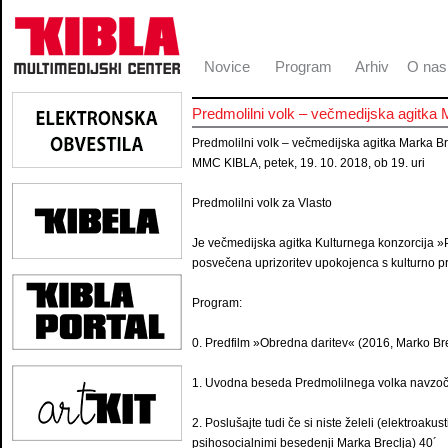
Novice
Program
Arhiv
O nas
Predmolilni volk – večmedijska agitka 
Predmolilni volk – večmedijska agitka Marka Br
MMC KIBLA, petek, 19. 10. 2018, ob 19. uri
Predmolilni volk za Vlasto
Je večmedijska agitka Kulturnega konzorcija »Prv
posvečena uprizoritev upokojenca s kulturno pr
Program:
0. Predfilm »Obredna daritev« (2016, Marko Bre
1. Uvodna beseda Predmolilnega volka navzoč
2. Poslušajte tudi če si niste želeli (elektroak
psihosocialnimi besedenji Marka Breclja) 40´