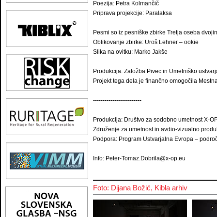
Poezija: Petra Kolmančič
Priprava projekcije: Paralaksa
Pesmi so iz pesniške zbirke Tretja oseba dvoji
Oblikovanje zbirke: Uroš Lehner – ookie
Slika na ovitku: Marko Jakše
Produkcija: Založba Pivec in Umetniško ustvarj
Projekt tega dela je finančno omogočila Mestna
-------------------------
Produkcija: Društvo za sodobno umetnost X-OP 
Združenje za umetnost in avdio-vizualno pr
Podpora: Program Ustvarjalna Evropa – področj
Info: Peter-Tomaz.Dobrila@x-op.eu
Foto: Dijana Božić, Kibla arhiv