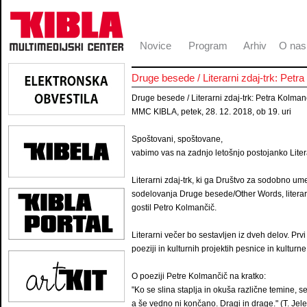
Novice
Program
Arhiv
O nas
Druge besede / Literarni zdaj-trk: Petr
Druge besede / Literarni zdaj-trk: Petra Kolman
MMC KIBLA, petek, 28. 12. 2018, ob 19. uri
Spoštovani, spoštovane,
vabimo vas na zadnjo letošnjo postojanko Liter
Literarni zdaj-trk, ki ga Društvo za sodobno um
sodelovanja Druge besede/Other Words, literar
gostil Petro Kolmančič.
Literarni večer bo sestavljen iz dveh delov. Prvi
poeziji in kulturnih projektih pesnice in kultur
O poeziji Petre Kolmančič na kratko:
"Ko se slina staplja in okuša različne temine, 
a še vedno ni končano. Dragi in drage." (T. Jel