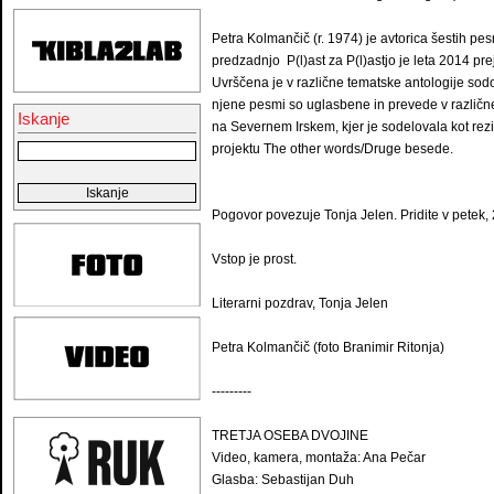
Petra Kolmančič (r. 1974) je avtorica šestih pesn
predzadnjo P(l)ast za P(l)astjo je leta 2014 pr
Uvrščena je v različne tematske antologije sod
njene pesmi so uglasbene in prevede v različne 
Iskanje
na Severnem Irskem, kjer je sodelovala kot rez
projektu The other words/Druge besede.
Pogovor povezuje Tonja Jelen. Pridite v petek
Vstop je prost.
Literarni pozdrav, Tonja Jelen
Petra Kolmančič (foto Branimir Ritonja)
---------
TRETJA OSEBA DVOJINE
Video, kamera, montaža: Ana Pečar
Glasba: Sebastijan Duh