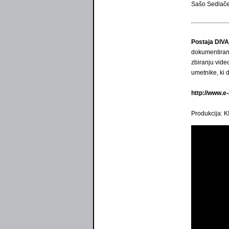
Sašo Sedlače
Postaja DIVA
dokumentiranj
zbiranju vide
umetnike, ki 
http://www.e-
Produkcija: 