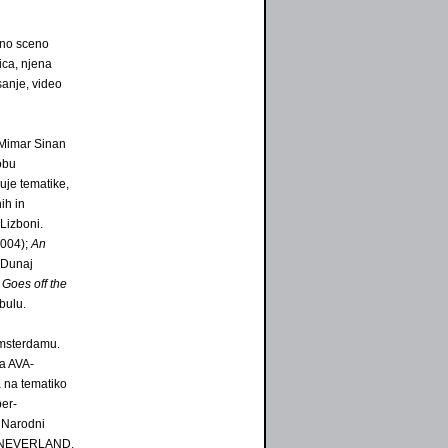
dno sceno
ica, njena
sanje, video
t Mimar Sinan
Bobu
suje tematike,
ih in
Lizboni.
2004);
An
 Dunaj
 Goes off the
bulu.
Amsterdamu.
na AVA-
a na tematiko
per-
o Narodni
VERNEVERLAND,