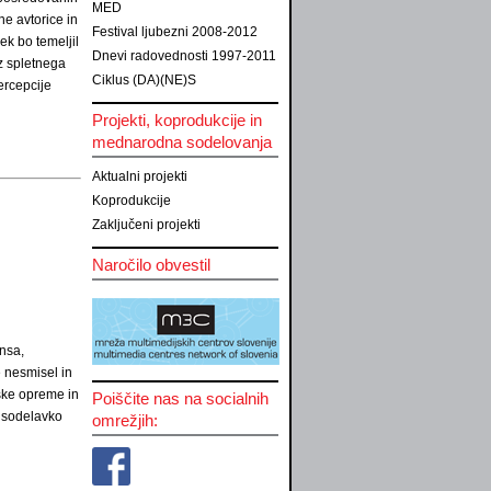
MED
ne avtorice in
Festival ljubezni 2008-2012
ek bo temeljil
Dnevi radovednosti 1997-2011
iz spletnega
Ciklus (DA)(NE)S
ercepcije
Projekti, koprodukcije in
mednarodna sodelovanja
Aktualni projekti
Koprodukcije
Zaključeni projekti
Naročilo obvestil
nsa,
 nesmisel in
ške opreme in
Poiščite nas na socialnih
r sodelavko
omrežjih: