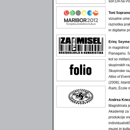
son:DA na Po
Toni Soprano
vizualne umet
raznolika pra
in digitalne p
Erinç Seyme
in magistriral
Flanaganu. Sod
kot so milita
skupinskih ra
Skupinske raz
Atlas of Even
(2008);
Istanb
Rails
, École 
Andrea Knez
Magistrirala 
Akademiji za 
produkcije vre
individualisti
muzej in kul