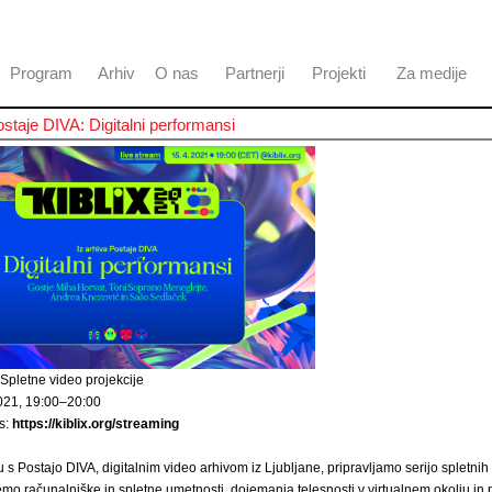
Program
Arhiv
O nas
Partnerji
Projekti
Za medije
ostaje DIVA: Digitalni performansi
Spletne video projekcije
2021, 19:00–20:00
s:
https://kiblix.org/streaming
 s Postajo DIVA, digitalnim video arhivom iz Ljubljane, pripravljamo serijo spletnih
temo računalniške in spletne umetnosti, dojemanja telesnosti v virtualnem okolju i