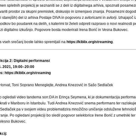
en spletnih projekcij je seznaniti se z deli iz digitalnega arhiva, spoznati posamez
stvariti prostor za skupni premislek, diskusijo in izmenjavo znanja. Posamezni dogod
i starejših) del iz arhiva Postaje DIVA in pogovoru z avtoricami in avtorji. Izhajajoč 
odkov bo poudarek na delih, s katerimi bi želeli odpreti razpravo o novi realnosti p
zi digitalno izkušnjo. Pogovore bosta moderirali Irena Borić in Vesna Bukovec.
s vseh srečanj boste lahko spremljali na
https://kiblix.org/streaming
.
kcija 2: Digitalni performansi
4. 2021, 19:00–20:00
os:
https://kiblix.org/streaming
 Horvat, Toni Soprano Meneglejte, Andrea Knezović in Sašo Sedlaček
o ogledali video tandema son:DA in Erinça Seymena, ki je dokumentacija performa
rati v Mariboru in Istanbulu. Tudi Andrea Knezović snema performans ter raziskuje
Sedlaček pa v svojem videu problematizira množično uničenje odslužene tehnolo
anje. Po ogledani projekciji bo sledil pogovor selektorice Irene Borić z umetniki te
 Vesno Bukovec.
kcij: