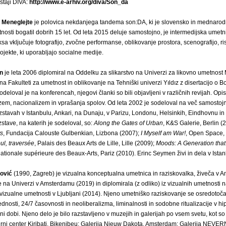
staji DIVA:
http://www.e-arhiv.org/diva/Son_da
 Meneglejte
je polovica nekdanjega tandema son:DA, ki je slovensko in mednaro
nosti bogatil dobrih 15 let. Od leta 2015 deluje samostojno, je intermedijska umetn
ksa vključuje fotografijo, zvočne performanse, oblikovanje prostora, scenografijo, ri
rojekte, ki uporabljajo socialne medije.
n
je leta 2006 diplomiral na Oddelku za slikarstvo na Univerzi za likovno umetnos
 na Fakulteti za umetnost in oblikovanje na Tehniški univerzi Yıldız z disertacijo o 
eloval je na konferencah, njegovi članki so bili objavljeni v različnih revijah. Opi
rizem, nacionalizem in vprašanja spolov. Od leta 2002 je sodeloval na več samostojn
zstavah v Istanbulu, Ankari, na Dunaju, v Parizu, Londonu, Helsinkih, Eindhovnu in 
stave, na katerih je sodeloval, so:
Along the Gates of Urban
, K&S Galerie, Berlin (
ts
, Fundacija Calouste Gulbenkian, Lizbona (2007);
I Myself am War!
, Open Space,
ul, traversée
, Palais des Beaux Arts de Lille, Lille (2009);
Moods: A Generation that
nationale supérieure des Beaux-Arts, Pariz (2010). Erinc Seymen živi in dela v Istan
ović
(1990, Zagreb) je vizualna konceptualna umetnica in raziskovalka, živeča v 
je na Univerzi v Amsterdamu (2019) in diplomirala (z odliko) iz vizualnih umetnosti 
vizualne umetnosti v Ljubljani (2014). Njeno umetniško raziskovanje se osredotoč
dnosti, 24/7 časovnosti in neoliberalizma, liminalnosti in sodobne ritualizacije v hi
čni dobi. Njeno delo je bilo razstavljeno v muzejih in galerijah po vsem svetu, kot s
turni center Kiribati, Bikenibeu; Galerija Nieuw Dakota, Amsterdam; Galerija NE