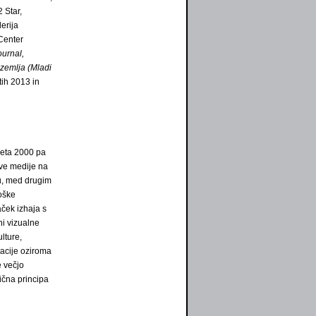
 Star,
erija
 Center
ournal,
zemlja (Mladi
tih 2013 in
 leta 2000 pa
ove medije na
u, med drugim
loške
aček izhaja s
ni vizualne
lture,
kacije oziroma
e večjo
ična principa