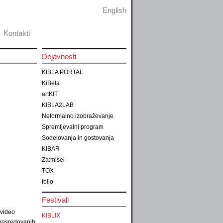
English
Kontakti
Dejavnosti
KIBLA PORTAL
KiBela
artKIT
KIBLA2LAB
Neformalno izobraževanje
Spremljevalni program
Sodelovanja in gostovanja
KIBAR
Za:misel
TOX
folio
Festivali
 video
KIBLIX
n posredovanih