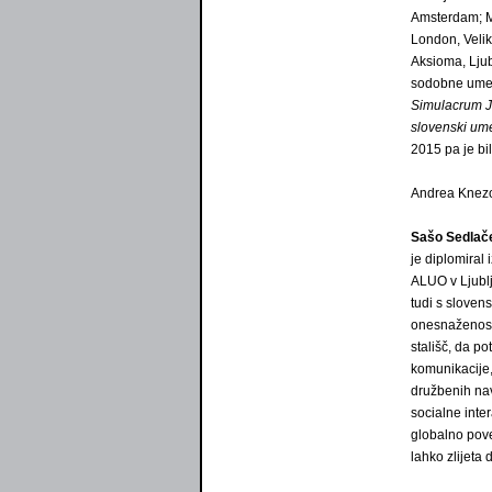
Amsterdam; Mu
London, Velika
Aksioma, Ljub
sodobne umetn
Simulacrum Ju
slovenski ume
2015 pa je bi
Andrea Knezo
Sašo Sedlač
je diplomiral
ALUO v Ljubl
tudi s sloven
onesnaženosti
stališč, da po
komunikacije, 
družbenih nav
socialne inter
globalno pove
lahko zlijeta