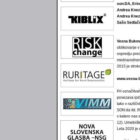
son:DA, Eri
Andrea Knez
Andrea Knez
Sašo Sedlač
Vesna Buko
oblikovanje v 
ospredju pred
mednarodnem p
2015 je strok
www.vesna-b
Pri označitva
povezava ipd.
tako v različ
SON:da itd. R
v katero nas
12). Umetnišk
Leta 2020 je 