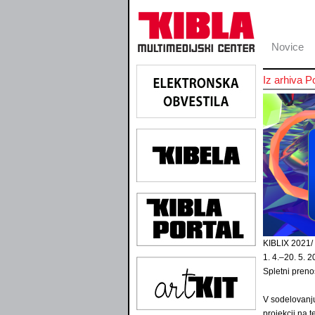
Novice
Iz arhiva P
KIBLIX 2021/ 
1. 4.–20. 5. 
Spletni preno
V sodelovanju
projekcij na 