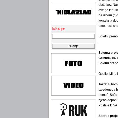
občutkov. Nam
avtorje ter u
na izboru (tud
konteksta dog
umetnosti sko
Iskanje
Spletni preno
Spletna proje
Četrtek, 15. 
Spletni pren
Gostje: Miha
Tokrat si bom
izvedenega hk
nemoč, Sašo 
njeno deponir
Postaje DIVA
Spored proje