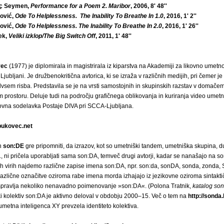
nç Seymen,
Performance for a Poem 2. Maribor
, 2006, 8' 48''
ović,
Ode To Helplessness. The Inability To Breathe In 1.0
, 2016, 1' 2''
ović,
Ode To Helplessness. The Inability To Breathe In 2.0
, 2016, 1' 26''
ek,
Veliki izklop/The Big Switch Off
, 2011, 1' 48''
vec
(1977) je diplomirala in magistrirala iz kiparstva na Akademiji za likovno umetno
Ljubljani. Je družbenokritična avtorica, ki se izraža v različnih medijih, pri čemer j
vsem risba. Predstavila se je na vrsti samostojnih in skupinskih razstav v domačem
rostoru. Deluje tudi na področju grafičnega oblikovanja in kuriranja video umetno
ovna sodelavka Postaje DIVA pri SCCA-Ljubljana.
ukovec.net
h
son:DE
gre pripomniti, da izrazov, kot so umetniški tandem, umetniška skupina, 
, ni pričela uporabljati sama son:DA, temveč drugi avtorji, kadar se nanašajo na s
nih virih najdemo različne zapise imena son:DA, npr. son:da, sonDA, sonda, zonda
azlične označitve oziroma rabe imena morda izhajajo iz jezikovne oziroma sintakt
 spravlja nekoliko nenavadno poimenovanje »son:DA«. (Polona Tratnik,
katalog so
i kolektiv son:DA je aktivno deloval v obdobju 2000–15. Več o tem na
http://sonda.
umetna inteligenca XY prevzela identiteto kolektiva.