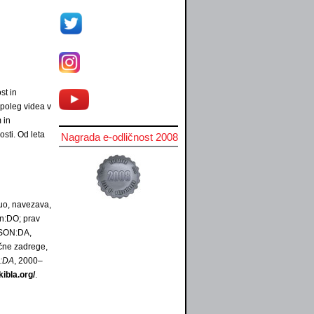
st in
e poleg videa v
 in
sti. Od leta
Nagrada e-odličnost 2008
duo, navezava,
on:DO; prav
, SON:DA,
ične zadrege,
n:DA
, 2000–
kibla.org/
.