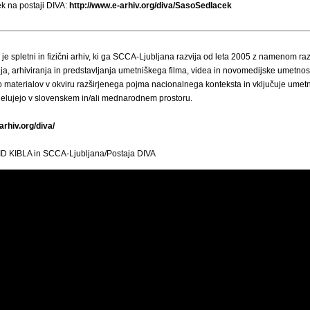
k na postaji DIVA:
http://www.e-arhiv.org/diva/SasoSedlacek
je spletni in fizični arhiv, ki ga SCCA-Ljubljana razvija od leta 2005 z namenom ra
a, arhiviranja in predstavljanja umetniškega filma, videa in novomedijske umetnost
o materialov v okviru razširjenega pojma nacionalnega konteksta in vključuje umetn
delujejo v slovenskem in/ali mednarodnem prostoru.
arhiv.org/diva/
KID KIBLA in SCCA-Ljubljana/Postaja DIVA