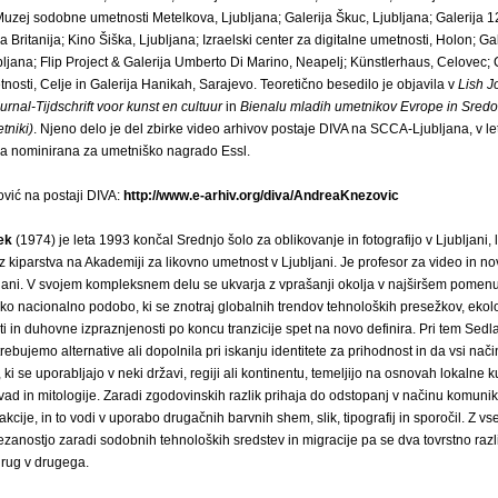
zej sodobne umetnosti Metelkova, Ljubljana; Galerija Škuc, Ljubljana; Galerija 12
 Britanija; Kino Šiška, Ljubljana; Izraelski center za digitalne umetnosti, Holon; Gal
ljana; Flip Project & Galerija Umberto Di Marino, Neapelj; Künstlerhaus, Celovec;
osti, Celje in Galerija Hanikah, Sarajevo. Teoretično besedilo je objavila v
Lish J
rnal-Tijdschrift voor kunst en cultuur
in
Bienalu mladih umetnikov Evrope in Sredo
tniki)
. Njeno delo je del zbirke video arhivov postaje DIVA na SCCA-Ljubljana, v le
la nominirana za umetniško nagrado Essl.
vić na postaji DIVA:
http://www.e-arhiv.org/diva/AndreaKnezovic
ek
(1974) je leta 1993 končal Srednjo šolo za oblikovanje in fotografijo v Ljubljani,
 iz kiparstva na Akademiji za likovno umetnost v Ljubljani. Je profesor za video in n
jani. V svojem kompleksnem delu se ukvarja z vprašanji okolja v najširšem pomen
sko nacionalno podobo, ki se znotraj globalnih trendov tehnoloških presežkov, eko
 in duhovne izpraznjenosti po koncu tranzicije spet na novo definira. Pri tem Sedl
trebujemo alternative ali dopolnila pri iskanju identitete za prihodnost in da vsi nači
ki se uporabljajo v neki državi, regiji ali kontinentu, temeljijo na osnovah lokalne ku
ad in mitologije. Zaradi zgodovinskih razlik prihaja do odstopanj v načinu komuni
akcije, in to vodi v uporabo drugačnih barvnih shem, slik, tipografij in sporočil. Z vs
zanostjo zaradi sodobnih tehnoloških sredstev in migracije pa se dva tovrstno razl
 drug v drugega.