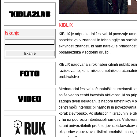
KIBLIX
Iskanje
KIBLIX je odprtokodni festival, ki povezuje umet
aspekta: vpliv znanosti in tehnologije na socia
skrivnosti znanosti, ki nam narekuje prihodnos
posameznika v sodobni družbi.
KIBLIX nagovarja širok nabor ciljnih publik: os
raziskovalno, kulturniško, umetniško, računalni
prebivalstvo.
Mednarodni festival računalniških umetnosti se j
so še vedno centri tovrstnih aktivnosti, ki so p
zadnjih dveh dekadah. Iz nabora umetnikov v okv
centri moči interdisciplinarnosti in povezovan
korak z evropsko. Po statističnih izračunih je
vrhu na področju interdisciplinarnosti. V slov
strani univerzitetnih profesorjev, raziskovalcev,
ekspertov v povezavi s tistimi umetniškimi seg