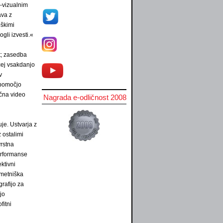
o-vizualnim
ava z
oškimi
gli izvesti.«
at; zasedba
cej vsakdanjo
v
 pomočjo
očna video
Nagrada e-odličnost 2008
uje. Ustvarja z
 ostalimi
vrstna
performanse
ktivni
umetniška
grafijo za
jo
fitni