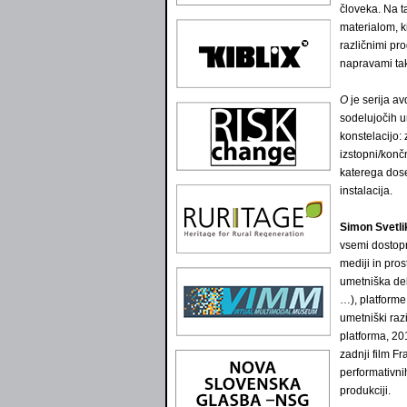
človeka. Na t
materialom, k
različnimi pr
napravami tak
O
je serija av
sodelujočih u
konstelacijo:
izstopni/konč
katerega dose
instalacija.
Simon Svetli
vsemi dostopn
mediji in pro
umetniška dela
…), platforme
umetniški raz
platforma, 201
zadnji film F
performativn
produkciji.