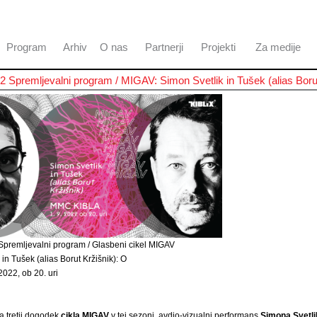
Program
Arhiv
O nas
Partnerji
Projekti
Za medije
 Spremljevalni program / MIGAV: Simon Svetlik in Tušek (alias Boru
Spremljevalni program / Glasbeni cikel MIGAV
in Tušek (alias Borut Kržišnik): O
 2022, ob 20. uri
 tretji dogodek
cikla MIGAV
v tej sezoni, avdio-vizualni performans
Simona Svetli