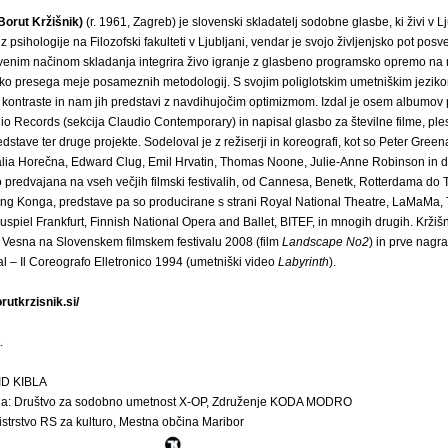
Borut Kržišnik)
(r. 1961, Zagreb) je slovenski skladatelj sodobne glasbe, ki živi v Lj
iz psihologije na Filozofski fakulteti v Ljubljani, vendar je svojo življenjsko pot posve
venim načinom skladanja integrira živo igranje z glasbeno programsko opremo na 
tako presega meje posameznih metodologij. S svojim poliglotskim umetniškim jeziko
e kontraste in nam jih predstavi z navdihujočim optimizmom. Izdal je osem albumov p
io Records (sekcija Claudio Contemporary) in napisal glasbo za številne filme, ple
edstave ter druge projekte. Sodeloval je z režiserji in koreografi, kot so Peter Gree
lia Horečna, Edward Clug, Emil Hrvatin, Thomas Noone, Julie-Anne Robinson in d
o predvajana na vseh večjih filmski festivalih, od Cannesa, Benetk, Rotterdama do 
ng Konga, predstave pa so producirane s strani Royal National Theatre, LaMaMa, 
uspiel Frankfurt, Finnish National Opera and Ballet, BITEF, in mnogih drugih. Kržišn
 Vesna na Slovenskem filmskem festivalu 2008 (film
Landscape No2
) in prve nagr
l – Il Coreografo Elletronico 1994 (umetniški video
Labyrinth
).
rutkrzisnik.si/
.
KID KIBLA
ja: Društvo za sodobno umetnost X-OP, Združenje KODA MODRO
strstvo RS za kulturo, Mestna občina Maribor