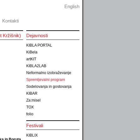
English
Kontakti
t Kržišnik)
Dejavnosti
KIBLA PORTAL
KiBela
artKIT
KIBLA2LAB
Neformalno izobraževanje
Spremljevalni program
Sodelovanja in gostovanja
KIBAR
Za:misel
TOX
folio
Festivali
KIBLIX
ka in Boruta