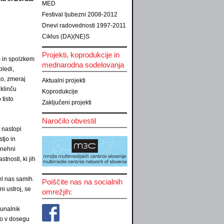
MED
Festival ljubezni 2008-2012
Dnevi radovednosti 1997-2011
Ciklus (DA)(NE)S
Projekti, koprodukcije in
m in spolzkem
mednarodna sodelovanja
bledi,
ko, zmeraj
Aktualni projekti
klinču
Koprodukcije
 tisto
Zaključeni projekti
Naročilo obvestil
 nastopi
tjo in
enehni
tnosti, ki jih
el nas samih.
Poiščite nas na socialnih
i ustroj, se
omrežjih:
čunalnik
 so v dosegu