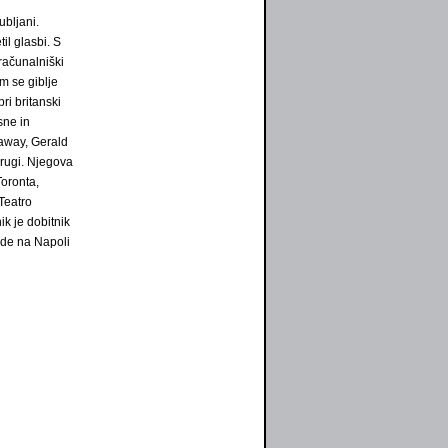
ubljani.
til glasbi. S
računalniški
m se giblje
ri britanski
sne in
naway, Gerald
rugi. Njegova
Toronta,
Teatro
ik je dobitnik
ade na Napoli