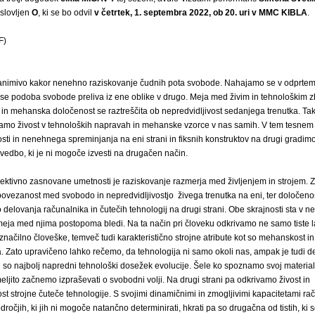
aslovljen
O
, ki se bo odvil
v četrtek, 1. septembra 2022, ob 20. uri v MMC KIBLA
.
F)
 zanimivo kakor nenehno raziskovanje čudnih pota svobode. Nahajamo se v odprte
r se podoba svobode preliva iz ene oblike v drugo. Meja med živim in tehnološkim z
 in mehanska določenost se raztreščita ob nepredvidljivost sedanjega trenutka. Ta
amo živost v tehnoloških napravah in mehanske vzorce v nas samih. V tem tesnem 
osti in nenehnega spreminjanja na eni strani in fiksnih konstruktov na drugi gradimo
vedbo, ki je ni mogoče izvesti na drugačen način.
olektivno zasnovane umetnosti je raziskovanje razmerja med življenjem in strojem. Z
ovezanost med svobodo in nepredvidljivostjo živega trenutka na eni, ter določenos
delovanja računalnika in čutečih tehnologij na drugi strani. Obe skrajnosti sta v n
n meja med njima postopoma bledi. Na ta način pri človeku odkrivamo ne samo tiste las
načilno človeške, temveč tudi karakteristično strojne atribute kot so mehanskost in
a. Zato upravičeno lahko rečemo, da tehnologija ni samo okoli nas, ampak je tudi d
so najbolj napredni tehnološki dosežek evolucije. Šele ko spoznamo svoj materialn
meljito začnemo izpraševati o svobodni volji. Na drugi strani pa odkrivamo živost in
ost strojne čuteče tehnologije. S svojimi dinamičnimi in zmogljivimi kapacitetami ra
ročjih, ki jih ni mogoče natančno determinirati, hkrati pa so drugačna od tistih, ki