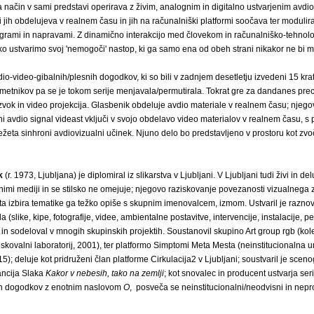
a način v sami predstavi operirava z živim, analognim in digitalno ustvarjenim avdi
i jih obdelujeva v realnem času in jih na računalniški platformi soočava ter modulir
ogrami in napravami. Z dinamično interakcijo med človekom in računalniško-tehnol
o ustvarimo svoj 'nemogoči' nastop, ki ga samo ena od obeh strani nikakor ne bi mo
dio-video-gibalnih/plesnih dogodkov, ki so bili v zadnjem desetletju izvedeni 15 kr
metnikov pa se je tokom serije menjavala/permutirala. Tokrat gre za dandanes pre
 zvok in video projekcija. Glasbenik obdeluje avdio materiale v realnem času; njego
ni avdio signal videast vključi v svojo obdelavo video materialov v realnem času, s
žeta sinhroni avdiovizualni učinek. Njuno delo bo predstavljeno v prostoru kot zv
k
(r. 1973, Ljubljana) je diplomiral iz slikarstva v Ljubljani. V Ljubljani tudi živi in del
imi mediji in se stilsko ne omejuje; njegovo raziskovanje povezanosti vizualnega z
sta izbira tematike ga težko opiše s skupnim imenovalcem, izmom. Ustvaril je razno
 (slike, kipe, fotografije, videe, ambientalne postavitve, intervencije, instalacije, 
 in sodeloval v mnogih skupinskih projektih. Soustanovil skupino Art group rgb (kole
iskovalni laboratorij, 2001), ter platformo Simptomi Meta Mesta (neinstitucionalna 
5); deluje kot pridruženi član platforme Cirkulacija2 v Ljubljani; soustvaril je sceno
rancija Slaka
Kakor v nebesih, tako na zemlji
; kot snovalec in producent ustvarja seri
ih dogodkov z enotnim naslovom
O
, posveča se neinstitucionalni/neodvisni in nepro