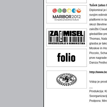
Tušek (alias 
Diplomiral je 
svojim edinst
platformi in 
skozi številn
založbi Claud
gledališke pr
Thomas, Nata
glasba je tak
Moskve in Ho
Piccolo, Scha
prve nagrade
Danza Festiva
http://www.bo
Vstop je prost
__
Produkcija: 
Soorganizaci
Podpora: Mini