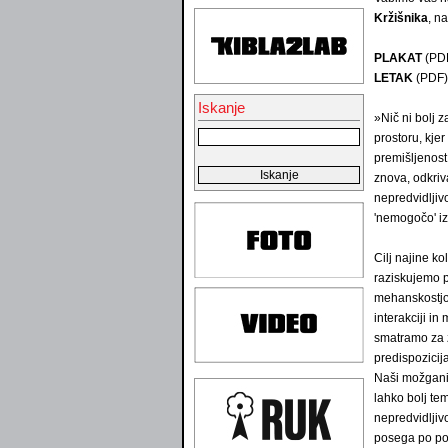
Kržišnika
, n
PLAKAT
(PD
LETAK
(PDF)
Iskanje
»Nič ni bolj
prostoru, kje
premišljenost
znova, odkriv
nepredvidljiv
'nemogočo' iz
Cilj najine k
raziskujemo p
mehanskostjo 
interakciji i
smatramo za z
predispozicij
Naši možgani 
lahko bolj te
nepredvidljiv
posega po pod