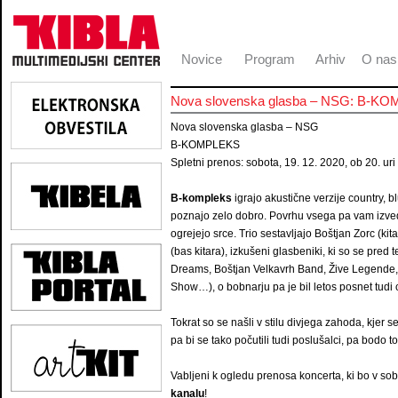
Novice
Program
Arhiv
O nas
Nova slovenska glasba – NSG: B-K
Nova slovenska glasba – NSG
B-KOMPLEKS
Spletni prenos: sobota, 19. 12. 2020, ob 20. uri
B-kompleks
igrajo akustične verzije country, b
poznajo zelo dobro. Povrhu vsega pa vam izved
ogrejejo srce. Trio sestavljajo Boštjan Zorc (kit
(bas kitara), izkušeni glasbeniki, ki so se pre
Dreams, Boštjan Velkavrh Band, Žive Legende,
Show…), o bobnarju pa je bil letos posnet tudi c
Tokrat so se našli v stilu divjega zahoda, kjer
pa bi se tako počutili tudi poslušalci, pa bodo to
Vabljeni k ogledu prenosa koncerta, ki bo v so
kanalu
!