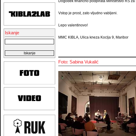
Dogodek finančno podpirata Ministrstvo RS za 
Vstop je prost, zato vljudno vabljeni.
Lepo valentinovo!
Iskanje
MMC KIBLA, Ulica kneza Koclja 9, Maribor
Foto: Sabina Vukalić