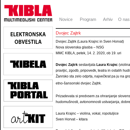
Novice
Program
Arhiv
O nas
Dvojec Zajtrk
Dvojec Zajtrk (Laura Krajnc in Sven Horvat)
Nova slovenska glasba – NSG
MMC KIBLA, petek, 14. 2. 2020, ob 19. uri
Dvojec Zajtrk
sestavljata
Laura Krajnc
(violin
pravljic, zgodb, pripovedk, teatra in ostalih hu
Žanrsko sta zelo odprta, največkrat pa ju na gr
etno-šansonski dvojec Zajtrk.
Prizadevata si predvsem za ohranjanje slovensk
hudomušnosti, avtonomnosti ustvarjanja, dobre
Laura Krajnc – violina, vokal, ropotuljice
Sven Horvat – kitara