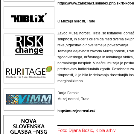
https://www.zalozbacf.si/index.php/skrb-kot-n
O Muzeju norosti, Trate
Zavod Muzej norosti, Trate, so ustanovili doma
skupnost, in sicer s ciljem da med dvema skupno
reke, vzpostavijo nove temelje povezovanja.
Temeljna dejavnost zavoda Muzej norosti, Trate,
zgodovinskega, državnega in lokalnega vidika,
normalnega nasploh. V načrtu muzeja je postavit
predstavitev individualnih zgodb. Posebnost zav
skupnosti, ki je bila iz delovanja dosedanjih ins
marginalizirana.
Darja Farasin
Muzej norosti, Trate
http://muzejnorosti.eu/
Foto: Dijana Božić, Kibla arhiv