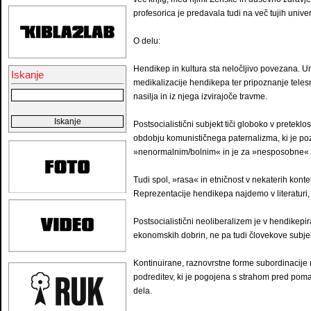
profesorica je predavala tudi na več tujih unive
O delu:
Hendikep in kultura sta neločljivo povezana. U
Iskanje
medikalizacije hendikepa ter pripoznanje telesne
nasilja in iz njega izvirajoče travme.
Postsocialistični subjekt tiči globoko v pretekl
obdobju komunističnega paternalizma, ki je p
»nenormalnim/bolnim« in je za »nesposobne« s
Tudi spol, »rasa« in etničnost v nekaterih konte
Reprezentacije hendikepa najdemo v literaturi, l
Postsocialistični neoliberalizem je v hendikepi
ekonomskih dobrin, ne pa tudi človekove subjek
Kontinuirane, raznovrstne forme subordinacije 
podreditev, ki je pogojena s strahom pred poma
dela.