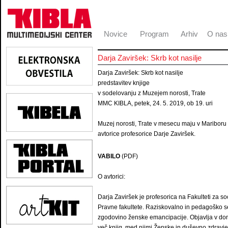
Novice
Program
Arhiv
O nas
Darja Zaviršek: Skrb kot nasilje
Darja Zaviršek: Skrb kot nasilje
predstavitev knjige
v sodelovanju z Muzejem norosti, Trate
MMC KIBLA, petek, 24. 5. 2019, ob 19. uri
Muzej norosti, Trate v mesecu maju v Mariboru o
avtorice profesorice Darje Zaviršek.
VABILO
(PDF)
O avtorici:
Darja Zaviršek je profesorica na Fakulteti za soc
Pravne fakultete. Raziskovalno in pedagoško se
zgodovino ženske emancipacije. Objavlja v do
več knjig, med njimi Ženske in duševno zdravje