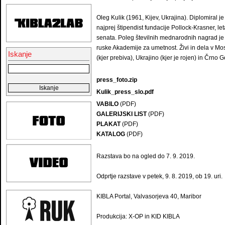
Oleg Kulik (1961, Kijev, Ukrajina). Diplomiral je
najprej štipendist fundacije Pollock-Krasner, l
senata. Poleg številnih mednarodnih nagrad je 
ruske Akademije za umetnost. Živi in dela v Mo
Iskanje
(kjer prebiva), Ukrajino (kjer je rojen) in Črno G
press_foto.zip
Kulik_press_slo.pdf
VABILO
(PDF)
GALERIJSKI LIST
(PDF)
PLAKAT
(PDF)
KATALOG
(PDF)
Razstava bo na ogled do 7. 9. 2019.
Odprtje razstave v petek, 9. 8. 2019, ob 19. uri.
KIBLA Portal, Valvasorjeva 40, Maribor
Produkcija: X-OP in KID KIBLA