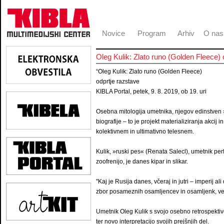
Novice
Program
Arhiv
O nas
Oleg Kulik: Zlato runo (Golden Fleece) 
“Oleg Kulik: Zlato runo (Golden Fleece)
odprtje razstave
KIBLA Portal, petek, 9. 8. 2019, ob 19. uri
Osebna mitologija umetnika, njegov edinstven »
biografije – to je projekt materializiranja akcij i
kolektivnem in ultimativno telesnem.
Kulik, »ruski pes« (Renata Salecl), umetnik per
zoofrenijo, je danes kipar in slikar.
"Kaj je Rusija danes, včeraj in jutri – imperij a
zbor posameznih osamljencev in osamljenk, vele
Umetnik Oleg Kulik s svojo osebno retrospektivo
ter novo interpretacijo svojih prejšnjih del.