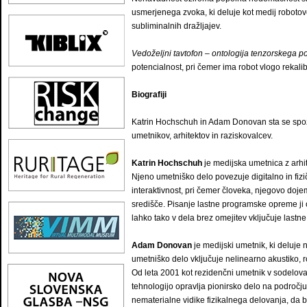
usmerjenega zvoka, ki deluje kot medij robotov
subliminalnih dražljajev.
Vedoželjni tavtofon – ontologija tenzorskega po
potencialnost, pri čemer ima robot vlogo rekali
Biografiji
Katrin Hochschuh in Adam Donovan sta se spoz
umetnikov, arhitektov in raziskovalcev.
Katrin Hochschuh
je medijska umetnica z arhit
Njeno umetniško delo povezuje digitalno in fizi
interaktivnost, pri čemer človeka, njegovo doje
središče. Pisanje lastne programske opreme j
lahko tako v dela brez omejitev vključuje lastne
Adam Donovan
je medijski umetnik, ki deluje 
umetniško delo vključuje nelinearno akustiko, r
Od leta 2001 kot rezidenčni umetnik v sodelova
tehnologijo opravlja pionirsko delo na področju
nematerialne vidike fizikalnega delovanja, da bi