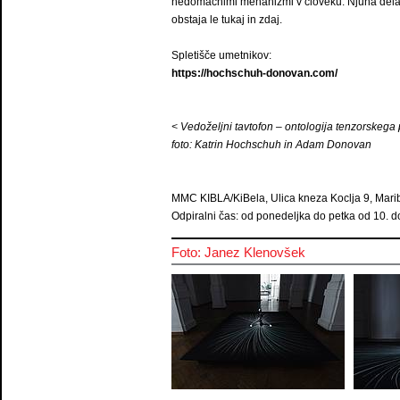
nedomačnimi mehanizmi v človeku. Njuna dela in
obstaja le tukaj in zdaj.
Spletišče umetnikov:
https://hochschuh-donovan.com/
< Vedoželjni tavtofon – ontologija tenzorskega 
foto: Katrin Hochschuh in Adam Donovan
MMC KIBLA/KiBela, Ulica kneza Koclja 9, Mari
Odpiralni čas: od ponedeljka do petka od 10. do
Foto: Janez Klenovšek