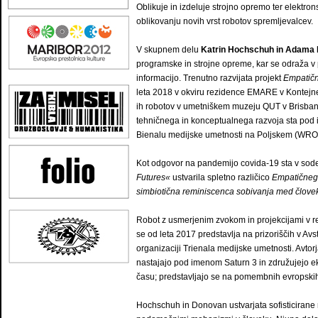
Oblikuje in izdeluje strojno opremo ter elektrons
oblikovanju novih vrst robotov spremljevalcev.
V skupnem delu
Katrin Hochschuh in Adama
programske in strojne opreme, kar se odraža v pr
informacijo. Trenutno razvijata projekt
Empatičn
leta 2018 v okviru rezidence EMARE v Kontejnerj
ih robotov v umetniškem muzeju QUT v Brisbanu 
tehničnega in konceptualnega razvoja sta pod 
Bienalu medijske umetnosti na Poljskem (WRO M
Kot odgovor na pandemijo covida-19 sta v sode
Futures«
ustvarila spletno različico
Empatičneg
simbiotična reminiscenca sobivanja med člove
Robot z usmerjenim zvokom in projekcijami v 
se od leta 2017 predstavlja na prizoriščih v Avst
organizaciji Trienala medijske umetnosti. Avtor
nastajajo pod imenom Saturn 3 in združujejo ek
času; predstavljajo se na pomembnih evropskih 
Hochschuh in Donovan ustvarjata sofisticirane 