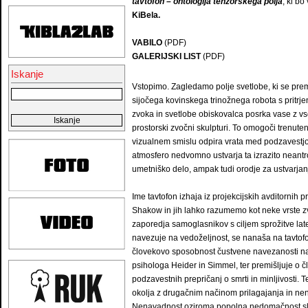
tavtofon – ontologija tenzorskega polja
, ki bo
KiBela.
VABILO
(PDF)
GALERIJSKI LIST
(PDF)
Iskanje
Vstopimo. Zagledamo polje svetlobe, ki se prem
sijočega kovinskega trinožnega robota s pritrje
zvoka in svetlobe obiskovalca posrka vase z vse
prostorski zvočni skulpturi. To omogoči trenute
vizualnem smislu odpira vrata med podzavestjo
atmosfero nedvomno ustvarja ta izrazito neantr
umetniško delo, ampak tudi orodje za ustvarjan
Ime tavtofon izhaja iz projekcijskih avditornih p
Shakow in jih lahko razumemo kot neke vrste zv
zaporedja samoglasnikov s ciljem sprožitve late
navezuje na vedoželjnost, se nanaša na tavtofo
človekovo sposobnost čustvene navezanosti na
psihologa Heider in Simmel, ter premišljuje o čl
podzavestnih prepričanj o smrti in minljivosti.
okolja z drugačnim načinom prilagajanja in ne
Nenavadnost oziroma popolna nedomačnost sluš