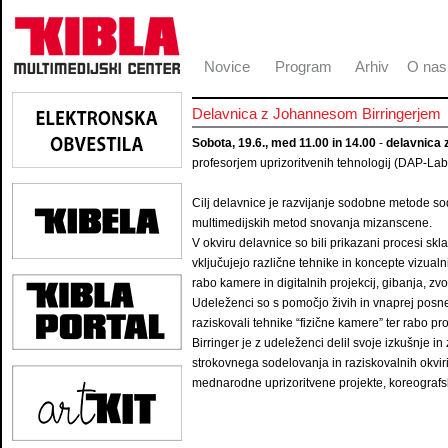
Novice
Program
Arhiv
O nas
Delavnica z Johannesom Birringerjem
Sobota, 19.6., med 11.00 in 14.00
-
delavnica 
profesorjem uprizoritvenih tehnologij (DAP-Lab
Cilj delavnice je razvijanje sodobne metode so
multimedijskih metod snovanja mizanscene.
V okviru delavnice so bili prikazani procesi skl
vključujejo različne tehnike in koncepte vizualn
rabo kamere in digitalnih projekcij, gibanja, zv
Udeleženci so s pomočjo živih in vnaprej posne
raziskovali tehnike “fizične kamere” ter rabo pr
Birringer je z udeleženci delil svoje izkušnje in z
strokovnega sodelovanja in raziskovalnih okvir
mednarodne uprizoritvene projekte, koreografsk