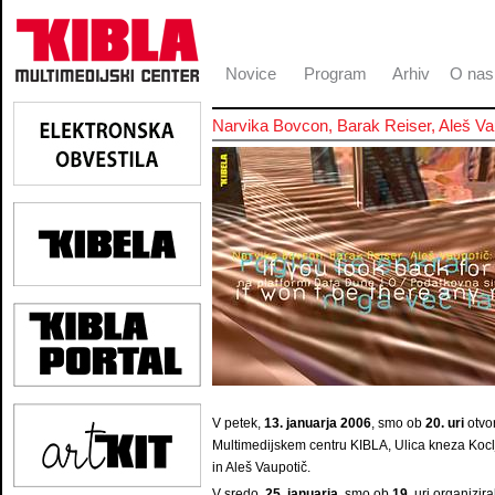
Novice
Program
Arhiv
O nas
Narvika Bovcon, Barak Reiser, Aleš
V petek,
13. januarja 2006
, smo ob
20. uri
otvor
Multimedijskem centru KIBLA, Ulica kneza Koclj
in Aleš Vaupotič.
V sredo,
25. januarja
, smo ob
19.
uri organizira