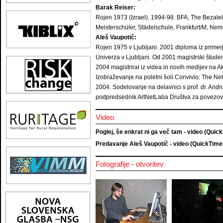
Barak Reiser:
Rojen 1973 (Izrael). 1994-98: BFA, The Bezale
Meisterschüler, Städelschule, Frankfurt/M, Nemč
Aleš Vaupotič:
Rojen 1975 v Ljubljani. 2001 diploma iz primerjal
Univerza v Ljubljani. Od 2001 magistrski študent
2004 magistriral iz videa in novih medijev na A
Izobraževanje na poletni šoli Convivio: The Net
2004. Sodelovanje na delavnici s prof. dr. An
podpredsednik ArtNetLaba Društva za povezova
Video
Poglej, še enkrat ni ga več tam - video (Quic
Predavanje Aleš Vaupotič - video (QuickTime
Fotografije - otvoritev