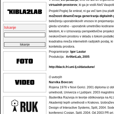
virtualnih prostorov
, ki ga je vodil Aleš Vaupoti
Projekt Poglej še enkrat, ni ga več tam (na pla
možnosti dinamičnega generiranja digitalnih 
beleženju uporabnikovih vnosov in prejemanju
gleda vzvratno - uporabnik umetniško kodiraneg
Iskanje
tekstom, ki v izrisovanju perspektivične projekc
neskončnem prostoru v skladu s tokom podatkov 
kvadratna mreža internetnih radijskih postaj, k
kontekstu prostora.
Programiranje:
Igor Lautar
Produkcija:
ArtNetLab, 2005
http://black.fri.uni-lj.si/datadune/
O avtorjih
Narvika Bovcon:
Rojena 1976 v Novi Gorici. 2001 diploma iz obl
umetnosti, Univerza v Ljubljani. 2003 magistri
študentka Razvoja in teorije oblikovanja na A
Akademiji lepih umetnosti v Krakovu. Izobražev
Design of Interactive Systems, Split, 2004. So
konferenci Cosign, Split, 2004. Od 2003 PR pri