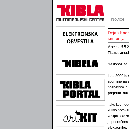
Novice
Dejan Knez
simfonija
V petek,
5.5.
Titan, transp
Nastopali so: 
Leta 2005 je
spominja na Z
posnetkov in 
projekta 300
Tako kot njeg
kuliso potovan
zasipa s kozm
je posrečen
elektronike.