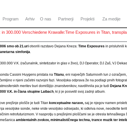
Program
Arhiv
O nas
Partnerji
Projekti
Za medije
 in 300.000 Verschiedene Krawalle:Time Exposures in Titan, transpl
2006 smo ob 21.uri
otvorili razstavo Dejana Kneza:
Time Exposures
in prisluhnili 
lanetarna simfonija
.
300.000 V.K. (računalnik, sintetizator in glas v živo), DJ Operator, DJ Zaš, VJ Dekao
 sonda Cassini Huygens pristala na
Titanu
, eni največjih Saturnovih lun z ozračjem,
emljino v njeni začetni razvojni fazi. Vesoljska odprava že na podlagi prvih fotogra
atmosferskih meritev buri domišljijo znanstvenikov, navdihnila pa je tudi
Dejana Kn
.000 V.K. in člana skupine Laibach
, ki ji je posvetil svoj zadnji album.
ove prejšnje plošče je tudi Titan
konceptualne narave,
saj je njegov namen priskrb
ja vesoljske sonde, neke vrste vesoljsko odisejado, ki odkriva nove, neodkrite terit
ičnim retrofuturizmom. V nasprotju s prejšnjimi ploščami se je otresla tehnaškega 
a mešanica
ambientalnih zvokov, minimalističnega techna, trance muzik ter intel