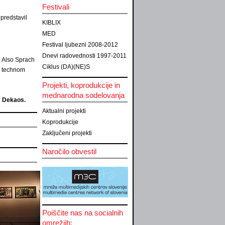
Festivali
 predstavil
KIBLIX
MED
Festival ljubezni 2008-2012
Dnevi radovednosti 1997-2011
 Also Sprach
Ciklus (DA)(NE)S
al technom
Projekti, koprodukcije in
mednarodna sodelovanja
J Dekaos.
Aktualni projekti
Koprodukcije
Zaključeni projekti
Naročilo obvestil
Poiščite nas na socialnih
omrežjih: