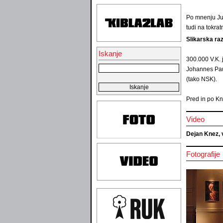
Po mnenju Jur
tudi na tokrat
Slikarska ra
Iskanje
300.000 V.K. 
Johannes Paul
(tako NSK).
Pred in po Kn
Video
Dejan Knez, 
Fotografije