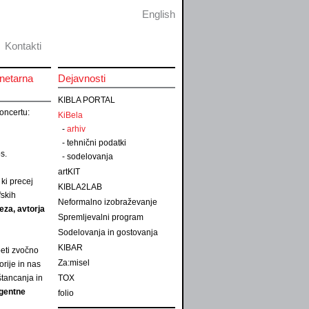
English
Kontakti
anetarna
Dejavnosti
KIBLA PORTAL
koncertu:
KiBela
-
arhiv
-
tehnični podatki
s.
-
sodelovanja
artKIT
 ki precej
KIBLA2LAB
fskih
Neformalno izobraževanje
eza,
avtorja
Spremljevalni program
Sodelovanja in gostovanja
KIBAR
eti zvočno
Za:misel
orije in nas
štancanja in
TOX
igentne
folio