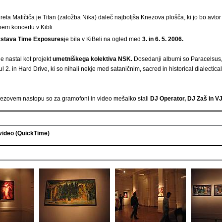
eta Matičiča je Titan (založba Nika) daleč najboljša Knezova plošča, ki jo bo avtor
nem koncertu v Kibli.
zstava Time Exposures
je bila v KiBeli na ogled med
3. in 6. 5. 2006.
je nastal kot projekt
umetniškega kolektiva NSK.
Dosedanji albumi so Paracelsus,
 2. in Hard Drive, ki so nihali nekje med sataničnim, sacred in historical dialectic
ezovem nastopu so za gramofoni in video mešalko stali
DJ Operator, DJ Zaš in V
video (QuickTime)