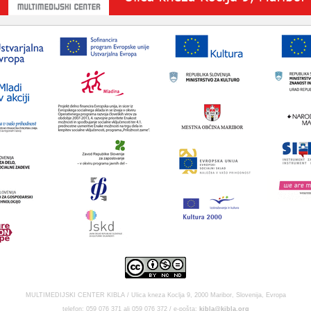
MULTIMEDIJSKI CENTER KIBLA / Ulica kneza Koclja 9, 2000 Maribor, Slovenija, Evropa
telefon: 059 076 371 ali 059 076 372 / e-pošta:
kibla@kibla.org