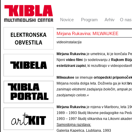
Novice
Program
Arhiv
O nas
Mirjana Rukavina: MILWAUKEE
videoinstalacija
Mirjana Rukavina
je umetnica, ki je končala P
Njeni
video film
i (v sodelovanju z
Rajkom Biz
estetizirani zapisi
, ki rezultirajo v videopostavi
Milwaukee
se imenuje
ortopedski pripomoče
Mirjana nosila dolga leta. Doživela ga je kot
br
zanimajo ekstremi zadajanja bolečin, ampak
zaobjamejo celoto.«
Mirjana Rukavina
je rojena v Mariboru, leta 19
1989 – 1993 študij likovne pedagogike na Pedag
1993 – 1997 študij slikarstva na Likovni akade
Samostojna razstava:
Galerija Kapelica, Ljubljana, 1993