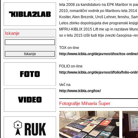
leta 2008 za kandidaturo na EPK Maribor in pa
2010, romantični vodnik po Mariboru leta 2014
Kositer, Alen Breznik, Uroš Lehner, fenshu, Sam
Letos zbirko dopolnjujeta dve programski knjigi 
MFRU-KIBLIX 2015 Lift me up in razstave Mund
Iskanje
so v letu 2015 izšli tudi trije zvezki časopisa–r
TOX on-line
http://www.kibla.org/dejavnosti/tox/tox-online/
FOLIO on-line
http://www.kibla.org/dejavnosti/folio/folio-onli
Več na
http://www.kibla.org/tox/
Fotografije Mihaela Šuper