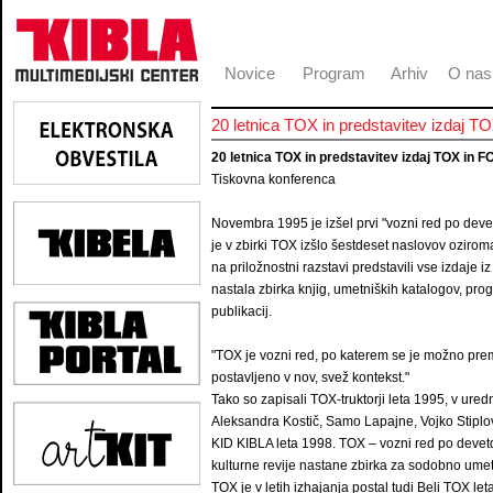
Novice
Program
Arhiv
O nas
20 letnica TOX in predstavitev izdaj 
20 letnica TOX in predstavitev izdaj TOX in 
Tiskovna konferenca
Novembra 1995 je izšel prvi "vozni red po devet
je v zbirki TOX izšlo šestdeset naslovov ozirom
na priložnostni razstavi predstavili vse izdaje iz
nastala zbirka knjig, umetniških katalogov, prog
publikacij.
"TOX je vozni red, po katerem se je možno premik
postavljeno v nov, svež kontekst."
Tako so zapisali TOX-truktorji leta 1995, v ur
Aleksandra Kostič, Samo Lapajne, Vojko Stiplov
KID KIBLA leta 1998. TOX – vozni red po devetde
kulturne revije nastane zbirka za sodobno umet
TOX je v letih izhajanja postal tudi Beli TOX l