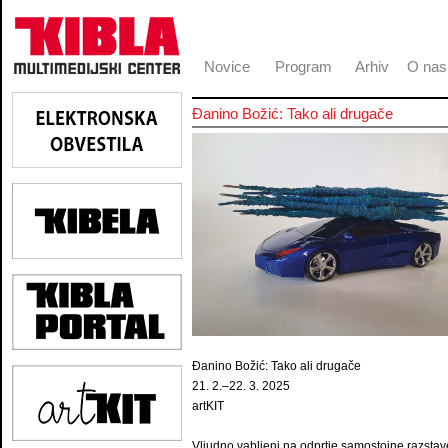
Novice
Program
Arhiv
O nas
Đanino Božić: Tako ali drugače
Đanino Božić: Tako ali drugače
21. 2.–22. 3. 2025
artKIT
Vljudno vabljeni na odprtje samostojne razsta