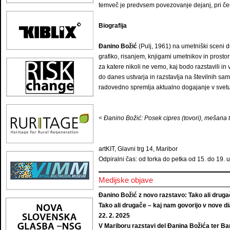
temveč je predvsem povezovanje dejanj, pri čem
Biografija
Đanino Božić
(Pulj, 1961) na umetniški sceni d
grafiko, risanjem, knjigami umetnikov in prostor
za katere nikoli ne vemo, kaj bodo razstavili in
do danes ustvarja in razstavlja na številnih sa
radovedno spremlja aktualno dogajanje v svetu
< Đanino Božić: Posek cipres (tovori), mešana 
artKIT, Glavni trg 14, Maribor
Odpiralni čas: od torka do petka od 15. do 19. 
Medijske objave
Đanino Božić z novo razstavo: Tako ali druga
Tako ali drugače – kaj nam govorijo v nove di
22. 2. 2025
V Mariboru razstavi del Đanina Božića ter Barb