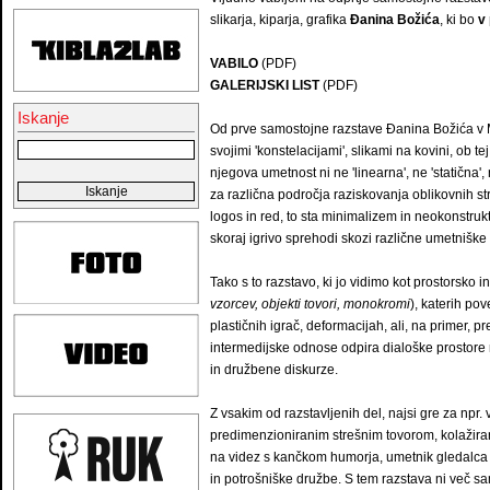
slikarja, kiparja, grafika
Đanina Božića
, ki bo
v 
VABILO
(PDF)
GALERIJSKI LIST
(PDF)
Iskanje
Od prve samostojne razstave Đanina Božića v Mar
svojimi 'konstelacijami', slikami na kovini, ob te
njegova umetnost ni ne 'linearna', ne 'statična',
za različna področja raziskovanja oblikovnih str
logos in red, to sta minimalizem in neokonstrukti
skoraj igrivo sprehodi skozi različne umetniške
Tako s to razstavo, ki jo vidimo kot prostorsko ins
vzorcev, objekti tovori, monokromi
), katerih po
plastičnih igrač, deformacijah, ali, na primer, 
intermedijske odnose odpira dialoške prostore 
in družbene diskurze.
Z vsakim od razstavljenih del, najsi gre za npr
predimenzioniranim strešnim tovorom, kolažirane 
na videz s kančkom humorja, umetnik gledalca
in potrošniške družbe. S tem razstava ni več sa