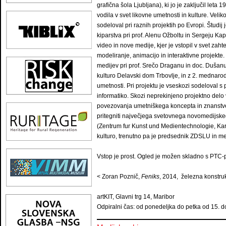
grafična šola Ljubljana), ki jo je zaključil leta 1
vodila v svet likovne umetnosti in kulture. Veli
sodeloval pri raznih projektih po Evropi. Študij 
kiparstva pri prof. Alenu Ožboltu in Sergeju Kapu
video in nove medije, kjer je vstopil v svet zah
modeliranje, animacijo in interaktivne projekte.
medijev pri prof. Srečo Draganu in doc. Dušanu
kulturo Delavski dom Trbovlje, in z 2. mednaro
umetnosti. Pri projektu je vseskozi sodeloval s
informatiko. Skozi neprekinjeno projektno delo 
povezovanja umetniškega koncepta in znanstvene
pritegniti največjega svetovnega novomedijskeg
(Zentrum fur Kunst und Medientechnologie, Karl
kulturo, trenutno pa je predsednik ZDSLU in me
Vstop je prost. Ogled je možen skladno s PTC-p
< Zoran Poznič,
Feniks
, 2014, železna konstruk
artKIT, Glavni trg 14, Maribor
Odpiralni čas: od ponedeljka do petka od 15. do