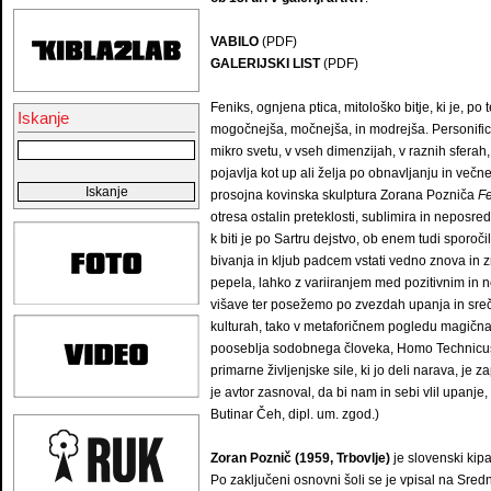
VABILO
(PDF)
GALERIJSKI LIST
(PDF)
Feniks, ognjena ptica, mitološko bitje, ki je, po
Iskanje
mogočnejša, močnejša, in modrejša. Personifici
mikro svetu, v vseh dimenzijah, v raznih sferah,
pojavlja kot up ali želja po obnavljanju in večn
prosojna kovinska skulptura Zorana Pozniča
Fe
otresa ostalin preteklosti, sublimira in nepos
k biti je po Sartru dejstvo, ob enem tudi sporoč
bivanja in kljub padcem vstati vedno znova in 
pepela, lahko z variiranjem med pozitivnim in 
višave ter posežemo po zvezdah upanja in sreče.
kulturah, tako v metaforičnem pogledu magična p
pooseblja sodobnega človeka, Homo Technicusa. 
primarne življenjske sile, ki jo deli narava, je 
je avtor zasnoval, da bi nam in sebi vlil upanje,
Butinar Čeh, dipl. um. zgod.)
Zoran Poznič (1959, Trbovlje)
je slovenski kipa
Po zaključeni osnovni šoli se je vpisal na Sredn