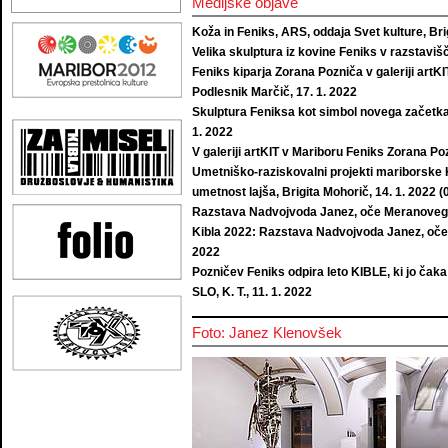
Medijske objave
Koža in Feniks, ARS, oddaja Svet kulture, Bri
Velika skulptura iz kovine Feniks v razstavišč
Feniks kiparja Zorana Pozniča v galeriji artKI
Podlesnik Marčič, 17. 1. 2022
Skulptura Feniksa kot simbol novega začetka 
1. 2022
V galeriji artKIT v Mariboru Feniks Zorana P
Umetniško-raziskovalni projekti mariborske Ki
umetnost lajša, Brigita Mohorič, 14. 1. 2022 
Razstava Nadvojvoda Janez, oče Meranovega, 
Kibla 2022: Razstava Nadvojvoda Janez, oče 
2022
Pozničev Feniks odpira leto KIBLE, ki jo č
SLO, K. T., 11. 1. 2022
Foto: Janez Klenovšek