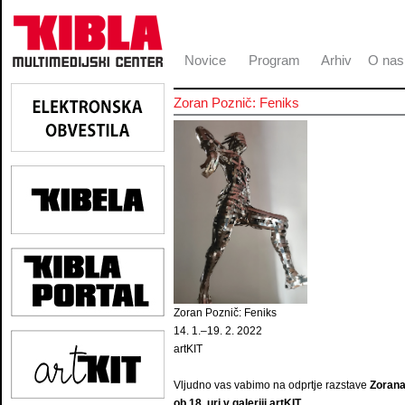
Novice
Program
Arhiv
O nas
Zoran Poznič: Feniks
Zoran Poznič: Feniks
14. 1.–19. 2. 2022
artKIT
Vljudno vas vabimo na odprtje razstave
Zorana
ob 18. uri v galeriji artKIT
.