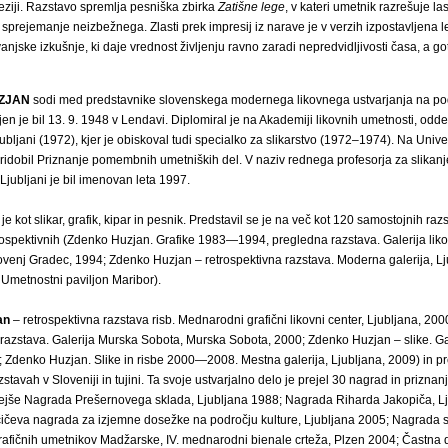
ziji. Razstavo spremlja pesniška zbirka
Zatišne lege
, v kateri umetnik razrešuje la
 sprejemanje neizbežnega. Zlasti prek impresij iz narave je v verzih izpostavljena 
vanjske izkušnje, ki daje vrednost življenju ravno zaradi nepredvidljivosti časa, a go
ZJAN
sodi med predstavnike slovenskega modernega likovnega ustvarjanja na po
jen je bil 13. 9. 1948 v Lendavi. Diplomiral je na Akademiji likovnih umetnosti, odd
jubljani (1972), kjer je obiskoval tudi specialko za slikarstvo (1972–1974). Na Univer
pridobil Priznanje pomembnih umetniških del. V naziv rednega profesorja za slikanje
Ljubljani je bil imenovan leta 1997.
 kot slikar, grafik, kipar in pesnik. Predstavil se je na več kot 120 samostojnih raz
rospektivnih (Zdenko Huzjan. Grafike 1983—1994, pregledna razstava. Galerija lik
ovenj Gradec, 1994; Zdenko Huzjan – retrospektivna razstava. Moderna galerija, L
Umetnostni paviljon Maribor).
an
– retrospektivna razstava risb. Mednarodni grafični likovni center, Ljubljana, 200
azstava. Galerija Murska Sobota, Murska Sobota, 2000; Zdenko Huzjan – slike. Ga
 Zdenko Huzjan. Slike in risbe 2000—2008. Mestna galerija, Ljubljana, 2009) in p
stavah v Sloveniji in tujini. Ta svoje ustvarjalno delo je prejel 30 nagrad in priznan
še Nagrada Prešernovega sklada, Ljubljana 1988; Nagrada Riharda Jakopiča, Lj
ičeva nagrada za izjemne dosežke na področju kulture, Ljubljana 2005; Nagrada 
grafičnih umetnikov Madžarske, IV. mednarodni bienale crteža, Plzen 2004; Častna d