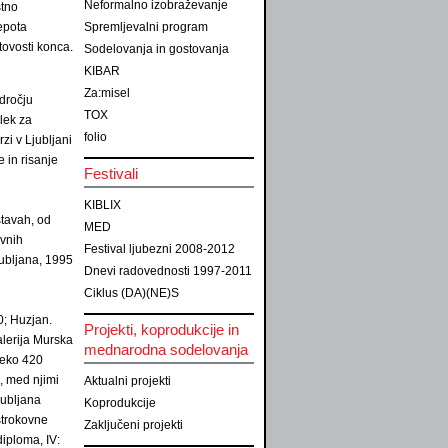
Neformalno izobraževanje
stno
lepota
Spremljevalni program
tovosti konca.
Sodelovanja in gostovanja
KIBAR
Za:misel
dročju
TOX
elek za
folio
zi v Ljubljani
 in risanje
Festivali
KIBLIX
stavah, od
MED
ovnih
Festival ljubezni 2008-2012
jubljana, 1995
Dnevi radovednosti 1997-2011
Ciklus (DA)(NE)S
0; Huzjan.
Projekti, koprodukcije in
lerija Murska
mednarodna sodelovanja
reko 420
j, med njimi
Aktualni projekti
ubljana
Koprodukcije
strokovne
Zaključeni projekti
iploma, IV: