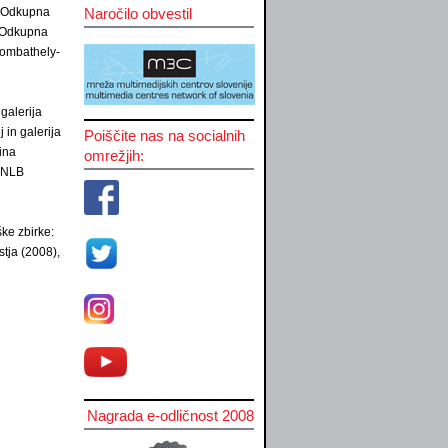
2, Odkupna
Naročilo obvestil
, Odkupna
zombathely-
galerija
 in galerija
Poiščite nas na socialnih
ina
omrežjih:
a NLB
ške zbirke:
tja (2008),
Nagrada e-odličnost 2008