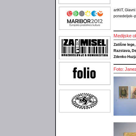
artKIT, Glavni
ponedeljek–p
Medijske o
Zatišne lege,
Razstava, Del
Zdenko Huzja
Foto: Jane