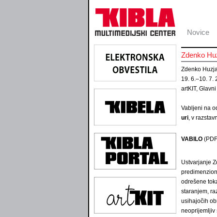
Novice
Zdenko Huz
Zdenko Huzja
19. 6.–10. 7.
artKIT, Glavni
Vabljeni na o
uri
, v razstav
VABILO
(PDF
Ustvarjanje Z
predimenzioni
odrešene toka
staranjem, ra
usihajočih ob
neoprijemljiv 