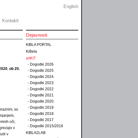
English
Kontakti
Dejavnosti
KIBLA PORTAL
KiBela
artKIT
-
Dogodki 2026
 2020
,
ob 20.
-
Dogodki 2025
-
Dogodki 2024
-
Dogodki 2023
-
Dogodki 2022
-
Dogodki 2021
-
Dogodki 2020
-
Dogodki 2019
praznini, so
-
Dogodki 2018
njanjem,
-
Dogodki 2017
emnih oči,
-
Dogodki 2015/2016
grezajo v
KIBLA2LAB
tudi v