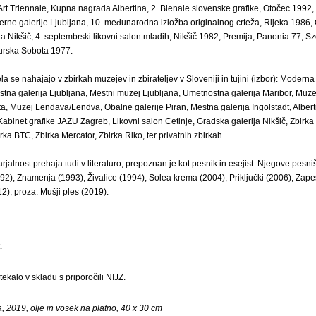
 Art Triennale, Kupna nagrada Albertina, 2. Bienale slovenske grafike, Otočec 199
rne galerije Ljubljana, 10. međunarodna izložba originalnog crteža, Rijeka 1986
 Nikšič, 4. septembrski likovni salon mladih, Nikšič 1982, Premija, Panonia 77, S
urska Sobota 1977.
 se nahajajo v zbirkah muzejev in zbirateljev v Sloveniji in tujini (izbor): Moderna 
stna galerija Ljubljana, Mestni muzej Ljubljana, Umetnostna galerija Maribor, Muzej
, Muzej Lendava/Lendva, Obalne galerije Piran, Mestna galerija Ingolstadt, Albert
abinet grafike JAZU Zagreb, Likovni salon Cetinje, Gradska galerija Nikšič, Zbirk
rka BTC, Zbirka Mercator, Zbirka Riko, ter privatnih zbirkah.
jalnost prehaja tudi v literaturo, prepoznan je kot pesnik in esejist. Njegove pesni
2), Znamenja (1993), Živalice (1994), Solea krema (2004), Priključki (2006), Zapes
12); proza: Mušji ples (2019).
.
ekalo v skladu s priporočili NIJZ.
a, 2019, olje in vosek na platno, 40 x 30 cm