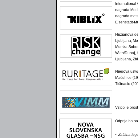
International
nagrada Mode
nagrada mesta
Eisenstadt-M
Huzjanova dela
Ljubljana, Me
Murska Sobota
Wien/Dunaj, K
Ljubljana, Zbi
Njegova ustvar
Mačuhice (199
Tišinasto (20
Vstop je prost
Odprtje bo pot
< Zatišna leg