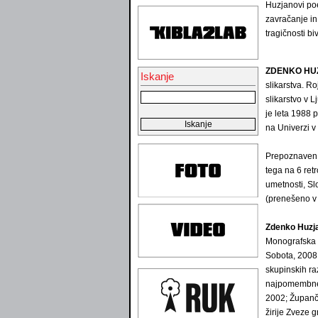
Huzjanovi poe
zavračanje in
tragičnosti bi
ZDENKO HU
Iskanje
slikarstva. Ro
slikarstvo v L
je leta 1988 
na Univerzi v 
Prepoznaven je
tega na 6 ret
umetnosti, Sl
(prenešeno v 
Zdenko Huzj
Monografska r
Sobota, 2008;
skupinskih raz
najpomembnej
2002; Županč
žirije Zveze 