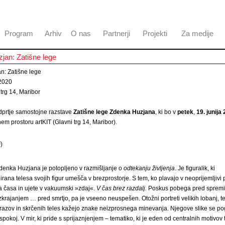
Program
Arhiv
O nas
Partnerji
Projekti
Za medije
jan: Zatišne lege
n: Zatišne lege
 2020
 trg 14, Maribor
dprtje samostojne razstave
Zatišne lege Zdenka Huzjana
, ki bo v
petek
,
19. junija
nem prostoru artKIT (Glavni trg 14, Maribor).
)
denka Huzjana je potopljeno v razmišljanje o
odtekanju življenja
. Je figuralik, ki
rana telesa svojih figur umešča v brezprostorje. S tem, ko plavajo v neoprijemljivi 
 časa in ujete v vakuumski »zdaj«.
V čas brez razdalj.
Poskus pobega pred spremi
zkrajanjem … pred smrtjo, pa je vseeno neuspešen. Otožni portreti velikih lobanj, t
razov in skrčenih teles kažejo znake neizprosnega minevanja. Njegove slike se po
spokoj. V mir, ki pride s sprijaznjenjem – tematiko, ki je eden od centralnih motivov 