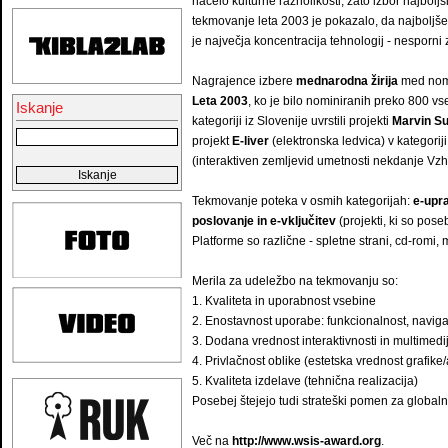
načelo kulturne raznolikosti, zato izbor najbol
tekmovanje leta 2003 je pokazalo, da najboljše
je največja koncentracija tehnologij - nesporn
Nagrajence izbere
mednarodna žirija
med nomin
Leta 2003
, ko je bilo nominiranih preko 800 vs
Iskanje
kategoriji iz Slovenije uvrstili projekti
Marvin S
projekt
E-liver
(elektronska ledvica) v kategorij
(interaktiven zemljevid umetnosti nekdanje Vzh
Tekmovanje poteka v osmih kategorijah:
e-upra
poslovanje in e-vključitev
(projekti, ki so pose
Platforme so različne - spletne strani, cd-romi
Merila za udeležbo na tekmovanju so:
1. Kvaliteta in uporabnost vsebine
2. Enostavnost uporabe: funkcionalnost, navigac
3. Dodana vrednost interaktivnosti in multimedi
4. Privlačnost oblike (estetska vrednost grafike
5. Kvaliteta izdelave (tehnična realizacija)
Posebej štejejo tudi strateški pomen za globaln
Več na
http://www.wsis-award.org
.