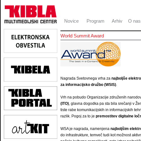
Novice
Program
Arhiv
O nas
World Summit Award
Nagrada Svetovnega vrha za
najboljše elekt
za informacijsko družbo (WSIS)
.
Vrh na pobudo Organizacije združenih narodo
(ITO)
, glavna dogodka pa sta bila srečanji v Žene
tiste rabe komunikacijskih in informacijskih tehno
razlik. Pogoj za to je
premostitev digitalne loč
WSA je nagrada, namenjena
najboljšim elek
do infrastrukture, temveč tudi kot možnost aktiv