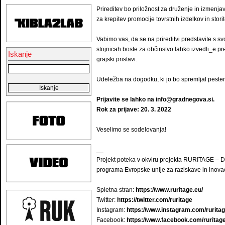
Prireditev bo priložnost za druženje in izmenja
za krepitev promocije tovrstnih izdelkov in storit
Vabimo vas, da se na prireditvi predstavite s svo
stojnicah boste za občinstvo lahko izvedli_e pre
Iskanje
grajski pristavi.
Udeležba na dogodku, ki jo bo spremljal pester
Prijavite se lahko na
info@gradnegova.si
.
Rok za prijave: 20. 3. 2022
Veselimo se sodelovanja!
__
Projekt poteka v okviru projekta RURITAGE – Ded
programa Evropske unije za raziskave in inova
Spletna stran:
https://www.ruritage.eu/
Twitter:
https://twitter.com/ruritage
Instagram:
https://www.instagram.com/ruritag
Facebook:
https://www.facebook.com/ruritage