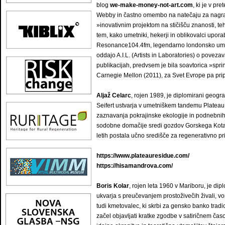
blog
we-make-money-not-art.com
, ki je v pr
Webby in častno omembo na natečaju za nagrad
»inovativnim projektom na stičišču znanosti, t
tem, kako umetniki, hekerji in oblikovalci upora
Resonance104.4fm, legendarno londonsko umetn
oddajo A.I.L. (Artists in Laboratories) o poveza
publikacijah, predvsem je bila soavtorica »spri
Carnegie Mellon (2011), za Svet Evrope pa pripra
Aljaž Celarc
, rojen 1989, je diplomirani geogr
Seifert ustvarja v umetniškem tandemu PlateauR
zaznavanja pokrajinske ekologije in podnebnih
sodobne domačije sredi gozdov Gorskega Kotarja,
letih postala učno središče za regenerativno pr
https://www.plateauresidue.com/
https://hisamandrova.com/
Boris Kolar
, rojen leta 1960 v Mariboru, je dipl
ukvarja s preučevanjem prostoživečih živali, 
tudi kmetovalec, ki skrbi za gensko banko tradic
začel objavljati kratke zgodbe v satiričnem ča