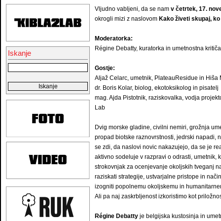
Vljudno vabljeni, da se nam
v četrtek, 17. nov
okrogli mizi z naslovom
Kako živeti skupaj, k
Moderatorka:
Régine Debatty, kuratorka in umetnostna kriti
Iskanje
Gostje:
Aljaž Celarc, umetnik, PlateauResidue in Hiš
dr. Boris Kolar, biolog, ekotoksikolog in pisatelj
mag. Ajda Pistotnik, raziskovalka, vodja projekto
Lab
Dvig morske gladine, civilni nemiri, grožnja ume
propad biotske raznovrstnosti, jedrski napadi, 
se zdi, da naslovi novic nakazujejo, da se je rea
aktivno sodeluje v razpravi o odrasti, umetnik
strokovnjak za ocenjevanje okoljskih tveganj n
raziskati strategije, ustvarjalne pristope in nači
izogniti popolnemu okoljskemu in humanitarne
Ali pa naj zaskrbljenost izkoristimo kot priložno
Régine Debatty
je belgijska kustosinja in umetno