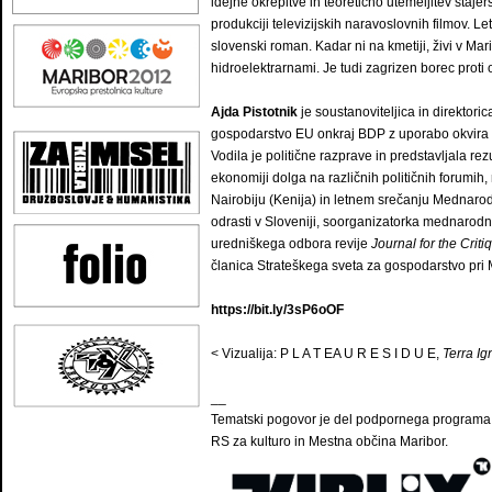
idejne okrepitve in teoretično utemeljitev štaje
produkciji televizijskih naravoslovnih filmov. L
slovenski roman. Kadar ni na kmetiji, živi v Ma
hidroelektrarnami. Je tudi zagrizen borec pro
Ajda Pistotnik
je soustanoviteljica in direktori
gospodarstvo EU onkraj BDP z uporabo okvira
Vodila je politične razprave in predstavljala rezu
ekonomiji dolga na različnih političnih forum
Nairobiju (Kenija) in letnem srečanju Mednaro
odrasti v Sloveniji, soorganizatorka mednarodn
uredniškega odbora revije
Journal for the Crit
članica Strateškega sveta za gospodarstvo pri M
https://bit.ly/3sP6oOF
< Vizualija: P L A T EA U R E S I D U E,
Terra Ig
__
Tematski pogovor je del podpornega programa n
RS za kulturo in Mestna občina Maribor.