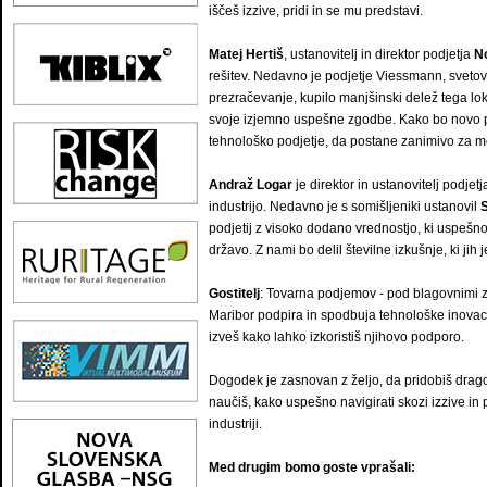
iščeš izzive, pridi in se mu predstavi.
Matej Hertiš
, ustanovitelj in direktor podjetja
N
rešitev. Nedavno je podjetje Viessmann, svetov
prezračevanje, kupilo manjšinski delež tega lo
svoje izjemno uspešne zgodbe. Kako bo novo pa
tehnološko podjetje, da postane zanimivo za med
Andraž Logar
je direktor in ustanovitelj podjet
industrijo. Nedavno je s somišljeniki ustanovil
S
podjetij z visoko dodano vrednostjo, ki uspešno
državo. Z nami bo delil številne izkušnje, ki jih 
Gostitelj
: Tovarna podjemov - pod blagovnimi z
Maribor podpira in spodbuja tehnološke inovacije
izveš kako lahko izkoristiš njihovo podporo.
Dogodek je zasnovan z željo, da pridobiš drag
naučiš, kako uspešno navigirati skozi izzive i
industriji.
Med drugim bomo goste vprašali: