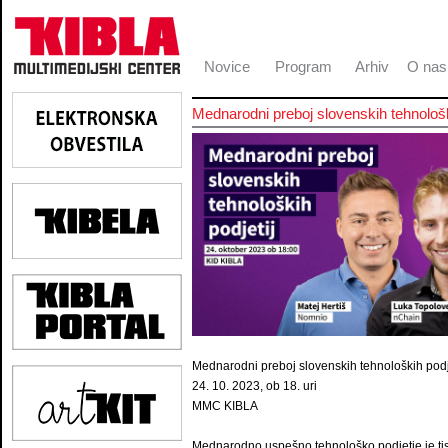
Novice
Program
Arhiv
O nas
Mednarodni preboj slovenskih tehnološk
Mednarodni preboj slovenskih tehnoloških podj
24. 10. 2023, ob 18. uri
MMC KIBLA
Mednarodno uspešno tehnološko podjetje je tist