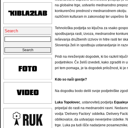
na globalne trge, ustvarilo mednarodno prepoz
konkurenčno prednost v mednarodnem okolju. Gre
različnim kulturam in zakonodaji ter uspešno ši
Tehnološka podjetja so ključna za vsako gospod
Search
spodbujanja rasti, izvoza, mednarodne konkurenč
reševanja družbenih izzivov in hitre rasti ter sk
Slovenija želi in spodbuja ustanavljanje in razv
Pridi na mreženjski dogodek, ki bo razkril ključ
podjetnikov. Če želiš izvedeti, kako zgraditi in
pri tem pomaga, je ta dogodek priložnost, ki je 
Kdo so naši gostje?
Na dogodku bodo delili svoje podjetniške zgo
Luka Topolovec
, ustanovitelj podjetja
Equaley
pripeljal do rasti na mednarodni ravni. Nedavno
vodja ‘Delivery Factory’ oddelka. Delivery Factory
oblikovalce, da ustvarjajo neverjetne izdelke. N
trge. Luka pa tudi išče nadarjene posameznike, d