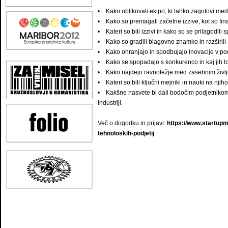
• Kako oblikovati ekipo, ki lahko zagotovi me
• Kako so premagali začetne izzive, kot so fina
• Kateri so bili izzivi in kako so se prilagod
• Kako so gradili blagovno znamko in razširili
• Kako ohranjajo in spodbujajo inovacije v pod
• Kako se spopadajo s konkurenco in kaj jih lo
• Kako najdejo ravnotežje med zasebnim živl
• Kateri so bili ključni mejniki in nauki na njiho
• Kakšne nasvete bi dali bodočim podjetnikom,
industriji.
Več o dogodku in prijavi:
https://www.startupm
tehnoloskih-podjetij