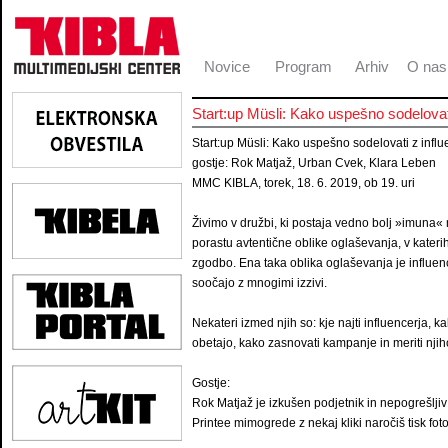
Novice
Program
Arhiv
O nas
Start:up Müsli: Kako uspešno sodelovati
Start:up Müsli: Kako uspešno sodelovati z influ
gostje: Rok Matjaž, Urban Cvek, Klara Leben
MMC KIBLA, torek, 18. 6. 2019, ob 19. uri
Živimo v družbi, ki postaja vedno bolj »imuna«
porastu avtentične oblike oglaševanja, v kateri
zgodbo. Ena taka oblika oglaševanja je influenc
soočajo z mnogimi izzivi.
Nekateri izmed njih so: kje najti influencerja, k
obetajo, kako zasnovati kampanje in meriti njih
Gostje:
Rok Matjaž je izkušen podjetnik in nepogrešljiv d
Printee mimogrede z nekaj kliki naročiš tisk foto