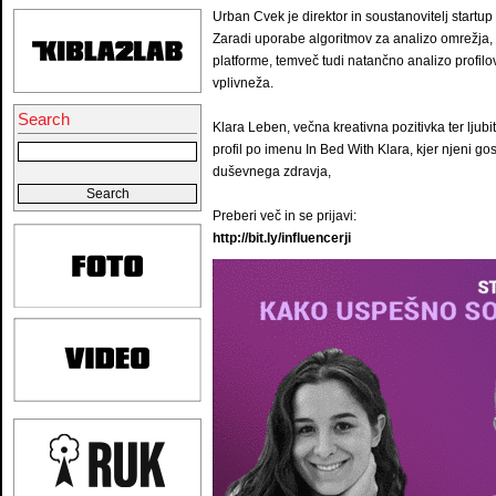
Urban Cvek je direktor in soustanovitelj startup
Zaradi uporabe algoritmov za analizo omrežja, 
platforme, temveč tudi natančno analizo profi
vplivneža.
Search
Klara Leben, večna kreativna pozitivka ter ljub
profil po imenu In Bed With Klara, kjer njeni gos
duševnega zdravja,
Preberi več in se prijavi:
http://bit.ly/influencerji