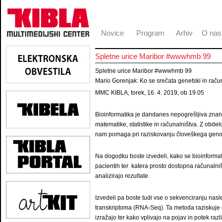
Novice
Program
Arhiv
O nas
Spletne urice Maribor #wwwhmb 99
Spletne urice Maribor #wwwhmb 99
Mario Gorenjak: Ko se srečata genetski in raču
MMC KIBLA, torek, 16. 4. 2019, ob 19.05
Bioinformatika je dandanes nepogrešljiva znanst
matematike, statistike in računalništva. Z obde
nam pomaga pri raziskovanju človeškega geno
Na dogodku boste izvedeli, kako se bioinformat
pacientih ter katera prosto dostopna računalni
analizirajo rezultate.
Izvedeli pa boste tudi vse o sekvenciranju nas
transkriptoma (RNA-Seq). Ta metoda raziskuje
izražajo ter kako vplivajo na pojav in potek razl