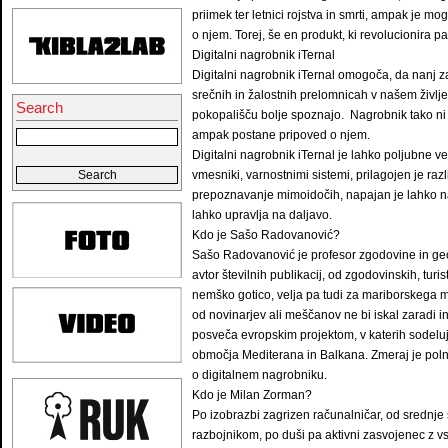
priimek ter letnici rojstva in smrti, ampak je mo
o njem. Torej, še en produkt, ki revolucionira p
Digitalni nagrobnik iTernal
Digitalni nagrobnik iTernal omogoča, da nanj za
srečnih in žalostnih prelomnicah v našem življ
Search
pokopališču bolje spoznajo. Nagrobnik tako ni
ampak postane pripoved o njem.
Digitalni nagrobnik iTernal je lahko poljubne ve
vmesniki, varnostnimi sistemi, prilagojen je r
prepoznavanje mimoidočih, napajan je lahko na
lahko upravlja na daljavo.
Kdo je Sašo Radovanović?
Sašo Radovanović je profesor zgodovine in geogra
avtor številnih publikacij, od zgodovinskih, tur
nemško gotico, velja pa tudi za mariborskega 
od novinarjev ali meščanov ne bi iskal zaradi i
posveča evropskim projektom, v katerih sodeluj
območja Mediterana in Balkana. Zmeraj je poln n
o digitalnem nagrobniku.
Kdo je Milan Zorman?
Po izobrazbi zagrizen računalničar, od srednje 
razbojnikom, po duši pa aktivni zasvojenec z 