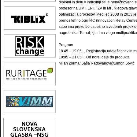
diplomi in delu v industriji se je nenačrtovano z
profesor na UM FERI, FZV in MF. Njegova glavna
optimizacija procesov. Med leti 2008 in 2013 je
prenos tehnologij IRC (Innovation Relay Centr
sabo ima preko 50 uspešno izvedenih projektov, 
nagrobnika iTernal, kjer ima vlogo multiprakti
Program
18.45 – 19:05 ... Registracija udeležencev in 
19:05 – 21:05 ... Od nore ideje do produkta
Milan Zorma/ Saša Radovanović/Simon Sovič