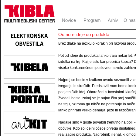
Novice
Program
Arhiv
O nas
Od nore ideje do produkta
Brez dlake na jeziku o korakih pri razvoju produ
Pot od ideje do produkta lahko traja nekaj let. 
izdelka na trg. Kaj je tisto kar prepriča kupc
visoko konkurenčnem poslovnem svetu zahtevni 
Najprej se boste v kratkem uvodu seznanili z z
tveganju in stroških. Predstavili vam bomo konkr
podjetniških idej. Oboroženi s tovrstnimi izkušn
Zvedeli boste, zakaj se je nujno čim prej sooči
na trgu, oziroma ga nihče ne potrebuje in noče 
lahko prihrani veliko denarja, jeze in razočara
Nadalje smo v goste povabili trenutno najbolj »
občutke. Kdo so idejni očetje prvega digitalneg
realizacije produkta. Nagrobnik iTenal, ki omog