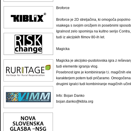
Broforce
Broforce je 2D streljačina, ki omogoča popolno 
vsakega s svojim orožjem in posebnimi sposob
Igralnost zelo spominja na kultno serijo Contra
tudi iz akcijskih filmov 80-ih let.
Magicka
Magicka je akcijsko-pustolovska igra z reševa
tudi elemente igranja vlog.
Posebnost igre je kombiniranje t.i. magičnih el
karakterjem potem tudi pričaramo. Omogočena je
drugimi igralci tudi kombiniranje magičnih učin
Info: Bojan Danko
bojan.danko@kibla.org