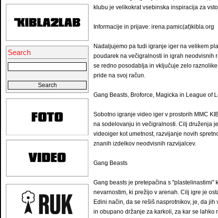
klubu je velikokrat vsebinska inspiracija za vst
Informacije in prijave: irena.pamic(at)kibla.org
Nadaljujemo pa tudi igranje iger na velikem pla
Search
poudarek na večigralnosti in igrah neodvisnih ra
se redno posodablja in vključuje zelo raznolike 
pride na svoj račun.
Gang Beasts, Broforce, Magicka in League of 
Sobotno igranje video iger v prostorih MMC KIB
na sodelovanju in večigralnosti. Cilj druženja j
videoiger kot umetnost, razvijanje novih spret
znanih izdelkov neodvisnih razvijalcev.
Gang Beasts
Gang beasts je pretepačina s "plastelinastimi" k
nevarnostim, ki prežijo v arenah. Cilj igre je osta
Edini način, da se rešiš nasprotnikov, je, da jih
in obupano držanje za karkoli, za kar se lahko 