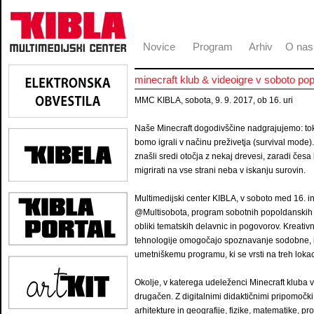
Novice
Program
Arhiv
O nas
minecraft klub & videoigre v soboto pop
MMC KIBLA, sobota, 9. 9. 2017, ob 16. uri
Naše Minecraft dogodivščine nadgrajujemo: tok
bomo igrali v načinu preživetja (survival mode
znašli sredi otočja z nekaj drevesi, zaradi česa
migrirati na vse strani neba v iskanju surovin.
Multimedijski center KIBLA, v soboto med 16. in
@Multisobota, program sobotnih popoldanskih ak
obliki tematskih delavnic in pogovorov. Kreativ
tehnologije omogočajo spoznavanje sodobne, in
umetniškemu programu, ki se vrsti na treh lok
Okolje, v katerega udeleženci Minecraft kluba vs
drugačen. Z digitalnimi didaktičnimi pripomočki
arhitekture in geografije, fizike, matematike, p