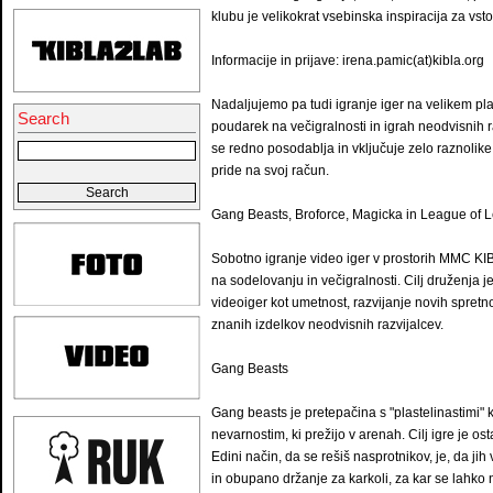
klubu je velikokrat vsebinska inspiracija za vst
Informacije in prijave: irena.pamic(at)kibla.org
Nadaljujemo pa tudi igranje iger na velikem pla
Search
poudarek na večigralnosti in igrah neodvisnih ra
se redno posodablja in vključuje zelo raznolike 
pride na svoj račun.
Gang Beasts, Broforce, Magicka in League of 
Sobotno igranje video iger v prostorih MMC KIB
na sodelovanju in večigralnosti. Cilj druženja j
videoiger kot umetnost, razvijanje novih spret
znanih izdelkov neodvisnih razvijalcev.
Gang Beasts
Gang beasts je pretepačina s "plastelinastimi" k
nevarnostim, ki prežijo v arenah. Cilj igre je osta
Edini način, da se rešiš nasprotnikov, je, da jih
in obupano držanje za karkoli, za kar se lahko 