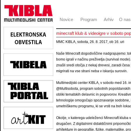
Novice
Program
Arhiv
O nas
minecraft klub & videoigre v soboto pop
MMC KIBLA, sobota, 26. 8. 2017, ob 16. uri
Naše Minecraft dogodivščine nadgrajujemo: tok
bomo igrali v načinu preživetja (survival mode
znašli sredi otočja z nekaj drevesi, zaradi česa
migrirati na vse strani neba v iskanju surovin.
Multimedijski center KIBLA, v soboto med 16. in
@Multisobota, program sobotnih popoldanskih ak
obliki tematskih delavnic in pogovorov. Kreativ
tehnologije omogočajo spoznavanje sodobne, in
umetniškemu programu, ki se vrsti na treh lok
Okolje, v katerega udeleženci Minecraft kluba vs
drugačen. Z digitalnimi didaktičnimi pripomočki
arhitekture in geografije, fizike, matematike, p