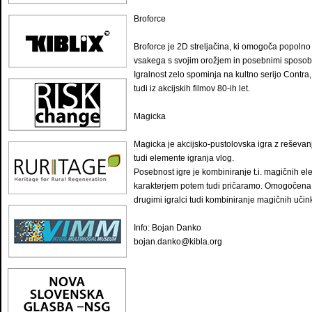
Broforce
Broforce je 2D streljačina, ki omogoča popolno 
vsakega s svojim orožjem in posebnimi sposob
Igralnost zelo spominja na kultno serijo Contra
tudi iz akcijskih filmov 80-ih let.
Magicka
Magicka je akcijsko-pustolovska igra z reševa
tudi elemente igranja vlog.
Posebnost igre je kombiniranje t.i. magičnih el
karakterjem potem tudi pričaramo. Omogočena je
drugimi igralci tudi kombiniranje magičnih učin
Info: Bojan Danko
bojan.danko@kibla.org