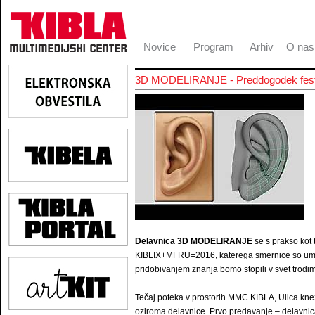
Novice
Program
Arhiv
O nas
3D MODELIRANJE - Preddogodek fes
Delavnica 3D MODELIRANJE
se s prakso kot 
KIBLIX+MFRU=2016, katerega smernice so umetn
pridobivanjem znanja bomo stopili v svet trodim
Tečaj poteka v prostorih MMC KIBLA, Ulica kne
oziroma delavnice. Prvo predavanje – delavnica