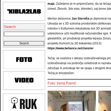
maja
. Zaželjeno je in priporočamo, da se teča
izmed: Zbrush, 3ds max, blender), saj bomo tako
Mentor delavnice
Jan Sterniša
je diplomiral na
Ukvarja se s 3D oziroma prostorskim oblikovanj
Search
robotov v Kulturnem Inkubatorju kot 3D animator,
udeležence učil modificirati računalniške igre. 
gledališče, pri produkciji projekta kiparja Zor
projektu Koncert za 3D tiskalnika (2013).
https://www.behance.net/Janster
Tečaj se realizira v sklopu izobraževalnega p
izobraževanje na področju umetnosti in raziskov
združuje in preiskuje ter se spaja z drugimi dru
Tečaj je brezplačen.
Foto: Irena Pamič