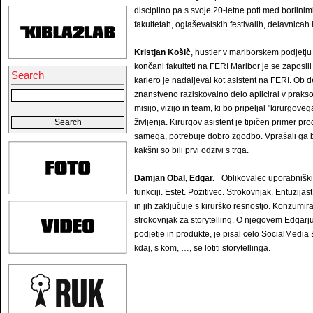
disciplino pa s svoje 20-letne poti med borilni
fakultetah, oglaševalskih festivalih, delavnica
Kristjan Košič
, hustler v mariborskem podjetj
končani fakulteti na FERI Maribor je se zaposlil 
Search
kariero je nadaljeval kot asistent na FERI. Ob d
znanstveno raziskovalno delo apliciral v prakso
misijo, vizijo in team, ki bo pripeljal "kirurgov
življenja. Kirurgov asistent je tipičen primer p
samega, potrebuje dobro zgodbo. Vprašali ga bo
kakšni so bili prvi odzivi s trga.
Damjan Obal, Edgar.
Oblikovalec uporabniških 
funkciji. Estet. Pozitivec. Strokovnjak. Entuzij
in jih zaključuje s kirurško resnostjo. Konzumi
strokovnjak za storytelling. O njegovem Edgarju
podjetje in produkte, je pisal celo SocialMedia
kdaj, s kom, …, se lotiti storytellinga.