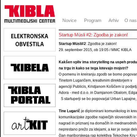
Novice
Program
Arhiv
O nas
Startup Müsli #2: Zgodba je zakon!
Startup Müsli#2
: Zgodba je zakon!
29. september 2015, ob 19:05 / MMC KIBLA
Kakšen vpliv ima storytelling na uspeh prod
na trgu in kako se tega lotevajo mojstri?
O pomenu in kreiranju zgodb se bomo pogovarj
Tinetom Lugaričem, kreativnim direktorjem v
agenciji Publicis, Kristjanom Košičem iz podjet
Adora - med d.o.o. in Damjanom Obalom, Edga
S startuperji se bo pogovarjal Urban Lapajne
Tine Lugarič
je diplomirani komunikolog in kreat
komunikacijske zgodbe največjih slovenskih in r
nagrad in priznanj na domačih in mednarodnih o
neprestano prežo za idejami, a ker je svoje delo r
član mariborskega rap kolektiva Tekochee Kru ve