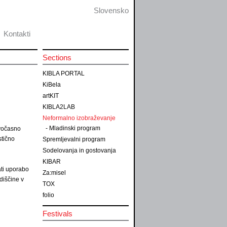
Slovensko
Kontakti
Sections
KIBLA PORTAL
KiBela
artKIT
KIBLA2LAB
Neformalno izobraževanje
-
Mladinski program
avočasno
stično
Spremljevalni program
Sodelovanja in gostovanja
KIBAR
ti uporabo
Za:misel
diščine v
TOX
folio
Festivals