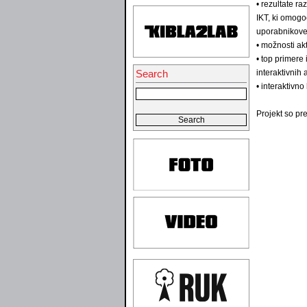
• rezultate ra
IKT, ki omogo
uporabnikove
• možnosti a
• top primere
Search
interaktivnih 
• interaktivn
Projekt so pre