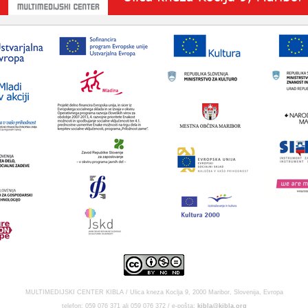
MULTIMEDIJSKI CENTER KIBLA / Ulica kneza Koclja 9, 2000 Maribor, Slovenija, Evropa
telefon: 059 076 371 ali 059 076 372 / e-pošta:
kibla@kibla.org