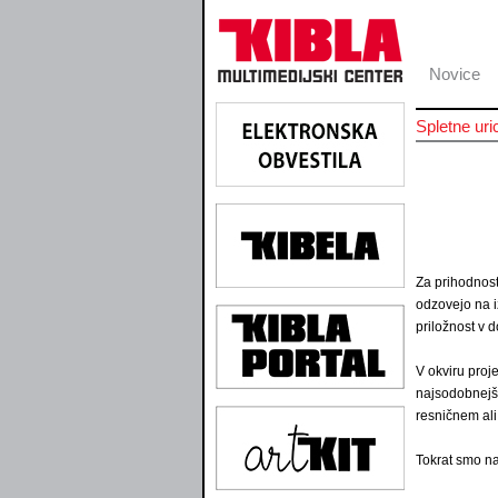
Novice
Spletne uri
Za prihodnost
odzovejo na i
priložnost v 
V okviru pro
najsodobnejši
resničnem ali
Tokrat smo na