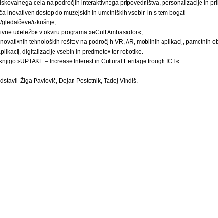
ziskovalnega dela na področjih interaktivnega pripovedništva, personalizacije in pril
ča inovativen dostop do muzejskih in umetniških vsebin in s tem bogati
/gledalčeve/izkušnje;
ktivne udeležbe v okviru programa »eCult Ambasador«;
 inovativnih tehnoloških rešitev na področjih VR, AR, mobilnih aplikacij, pametnih ob
aplikacij, digitalizacije vsebin in predmetov ter robotike.
o knjigo »UPTAKE – Increase Interest in Cultural Heritage trough ICT«.
dstavili Žiga Pavlovič, Dejan Pestotnik, Tadej Vindiš.