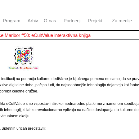
Program
Arhiv
O nas
Partnerji
Projekti
Za medije
ce Maribor #50: eCultValue interaktivna knjiga
 institucij na področju kulturne dediščine je ključnega pomena ne samo, da se pr
zzive digitalne dobe, pač pa tudi, da najsodobnejšo tehnologijo dojamejo kot fanta
dobrobit celotne družbe.
jekta eCultValue smo vzpostavili široko mednarodno platformo z namenom spodbuja
h tehnologij, ki lahko revolucionarno vplivajo na načine dostopanja do kulturne de
 virtualnem okolju.
 Spletnih uricah predstavili: