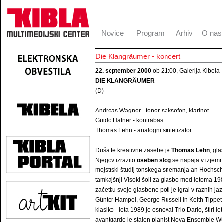
Novice
Program
Arhiv
O nas
Die Klangräumer - koncert
22. september 2000
ob 21:00, Galerija Kibela
DIE KLANGRÄUMER
(D)
Andreas Wagner - tenor-saksofon, klarinet
Guido Hafner - kontrabas
Thomas Lehn - analogni sintetizator
Duša te kreativne zasebe je
Thomas Lehn
, gl
Njegov izrazito
oseben slog
se napaja v izjemn
mojstrski študij tonskega snemanja an Hochschu
tamkajšnji Visoki šoli za glasbo med letoma 198
začetku svoje glasbene poti je igral v raznih ja
Günter Hampel, George Russell in Keith Tippett,
klasiko - leta 1989 je osnoval Trio Dario, štir
avantgarde je stalen pianist Nova Ensemble W