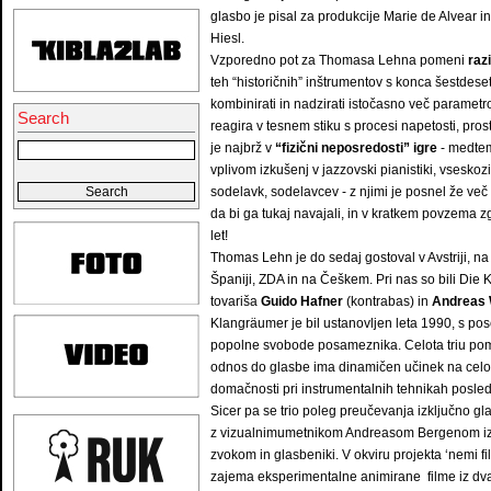
glasbo je pisal za produkcije Marie de Alvear 
Hiesl.
Vzporedno pot za Thomasa Lehna pomeni
raz
teh “historičnih” inštrumentov s konca šestdese
kombinirati in nadzirati istočasno več parame
Search
reagira v tesnem stiku s procesi napetosti, pr
je najbrž v
“fizični neposredosti” igre
- medtem,
vplivom izkušenj v jazzovski pianistiki, vsesko
sodelavk, sodelavcev - z njimi je posnel že več
da bi ga tukaj navajali, in v kratkem povzema
let!
Thomas Lehn je do sedaj gostoval v Avstriji, na
Španiji, ZDA in na Češkem. Pri nas so bili Die
tovariša
Guido Hafner
(kontrabas) in
Andreas
Klangräumer je bil ustanovljen leta 1990, s pos
popolne svobode posameznika. Celota triu pome
odnos do glasbe ima dinamičen učinek na cel
domačnosti pri instrumentalnih tehnikah posl
Sicer pa se trio poleg preučevanja izključno gla
z vizualnimumetnikom Andreasom Bergenom iz M
zvokom in glasbeniki. V okviru projekta ‘nemi f
zajema eksperimentalne animirane filme iz dvajs