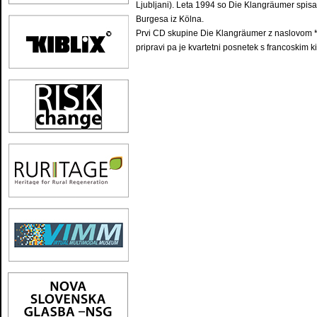
Ljubljani). Leta 1994 so Die Klangräumer spisa
Burgesa iz Kölna.
Prvi CD skupine Die Klangräumer z naslovom
pripravi pa je kvartetni posnetek s francoskim