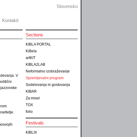
Slovensko
Kontakti
Sections
KIBLA PORTAL
KiBela
artKIT
KIBLA2LAB
Neformalno izobraževanje
adevanja. V
Spremljevalni program
litični
Sodelovanja in gostovanja
r jazzovske
KIBAR
Za:misel
TOX
širom
folio
setletje.
Festivals
mosvojih
KIBLIX