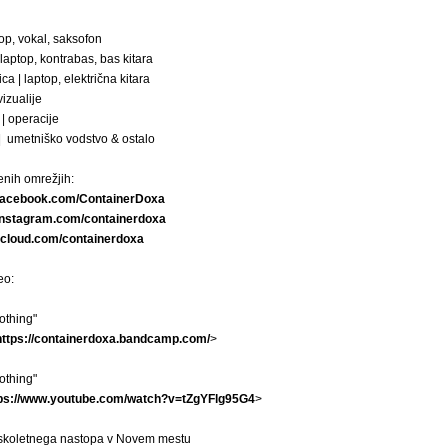
top, vokal, saksofon
laptop, kontrabas, bas kitara
a | laptop, električna kitara
vizualije
| operacije
| umetniško vodstvo & ostalo
nih omrežjih:
.facebook.com/ContainerDoxa
instagram.com/containerdoxa
dcloud.com/containerdoxa
eo:
othing"
https://containerdoxa.bandcamp.com/
>
othing"
tps://www.youtube.com/watch?v=tZgYFlg95G4
>
skoletnega nastopa v Novem mestu