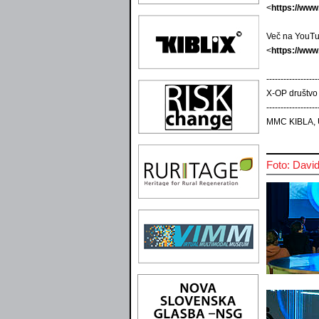
<
https://ww
Več na YouTu
<
https://ww
------------------
X-OP društvo
------------------
MMC KIBLA, U
Foto: Davi