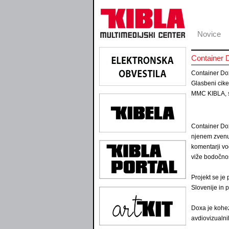
Novice
Container 
Container Do
Glasbeni cik
MMC KIBLA, s
Container Do
njenem zvenu 
komentarji vo
viže bodočnos
Projekt se je
Slovenije in 
Doxa je kohez
avdiovizualni