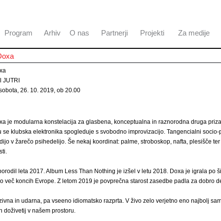
Program
Arhiv
O nas
Partnerji
Projekti
Za medije
Doxa
xa
el JUTRI
obota, 26. 10. 2019, ob 20.00
xa je modularna konstelacija za glasbena, konceptualna in raznorodna druga priz
se klubska elektronika spogleduje s svobodno improvizacijo. Tangencialni socio-po
dijo v žarečo psihedelijo. Še nekaj koordinat: palme, stroboskop, nafta, plesišče te
ti.
 porodil leta 2017. Album Less Than Nothing je izšel v letu 2018. Doxa je igrala po 
po več koncih Evrope. Z letom 2019 je povprečna starost zasedbe padla za dobro de
ivna in udarna, pa vseeno idiomatsko razprta. V živo zelo verjetno eno najbolj sa
h doživetij v našem prostoru.