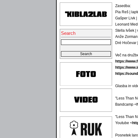
Zasedba:
Pia Reš | lap
Gašper Livk | 
Leonard Medic
Stella Ivšek | 
Search
Anže Zorman 
Dré Hočevar 
Več na družbe
https://www
https://www.
https://soun
Glasba in vid
"Less Than N
Bandcamp <
"Less Than N
Youtube <
ht
Posnetek lan