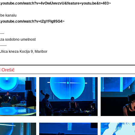
w.youtube.com/watch?v=4vOwIJwvzvU&feature=youtu.be&t=403
>
be kanalu
w.youtube.com/watch?v=tZgYFlg95G4
>
----
 za sodobno umetnost
------
lica kneza Koclja 9, Maribor
d Orešič