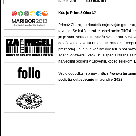
na televiziji in jumbo plakatih.
Kdo je Primož Oberč?
Primož Oberč je pripadnik najnovejše generacije,
razume. Še kot študent je uspel preko TikTok or
jih je sam “sourcal” in založil svoj denar) v Slov
oglaševanje v Veliki Britaniji in zahodni Evropi te
prezgodaj. To je bilo več kot dve leti in pol naza
agencijo WeAreTikTok!, ki je specializirana za h
največjimi podjetji v Sloveniji, kot so Telekom,
Več o dogodku in prijavi:
https://www.startupma
podjetja-oglasevanje-in-trendi-v-2023