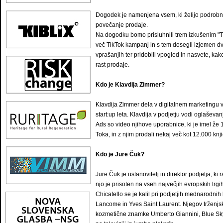
Dogodek je namenjena vsem, ki želijo podrobne
povečanje prodaje.
Na dogodku bomo prisluhnili trem izkušenim "Ti
več TikTok kampanj in s tem dosegli izjemen dvi
vprašanjih ter pridobili vpogled in nasvete, kak
rast prodaje.
Kdo je Klavdija Zimmer?
Klavdija Zimmer dela v digitalnem marketingu v 
start:up leta. Klavdija v podjetju vodi oglašev
Ads so video njihove uporabnice, ki je imel že 
Toka, in z njim prodali nekaj več kot 12.000 knj
Kdo je Jure Čuk?
Jure Čuk je ustanovitelj in direktor podjetja, k
njo je prisoten na vseh največjih evropskih trgi
Chicatello se je kalil pri podjetjih mednarodni
Lancome in Yves Saint Laurent. Njegov trženjs
kozmetične znamke Umberto Giannini, Blue Sky C