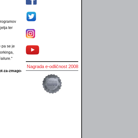
 programov
etja ter
 pa se je
workinga,
ailure."
Nagrada e-odličnost 2008
ept-za-zmago-