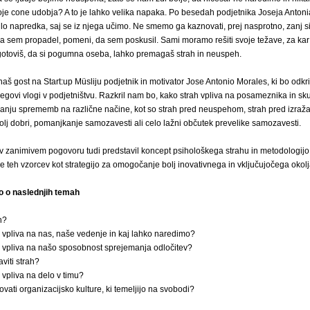
oje cone udobja? A to je lahko velika napaka. Po besedah podjetnika Joseja Antoni
o napredka, saj se iz njega učimo. Ne smemo ga kaznovati, prej nasprotno, zanj si
o, da sem propadel, pomeni, da sem poskusil. Sami moramo rešiti svoje težave, za kar
otoviš, da si pogumna oseba, lahko premagaš strah in neuspeh.
naš gost na Start:up Müsliju podjetnik in motivator Jose Antonio Morales, ki bo odkri
njegovi vlogi v podjetništvu. Razkril nam bo, kako strah vpliva na posameznika in sk
anju sprememb na različne načine, kot so strah pred neuspehom, strah pred izraža
lj dobri, pomanjkanje samozavesti ali celo lažni občutek prevelike samozavesti.
 zanimivem pogovoru tudi predstavil koncept psihološkega strahu in metodologijo
e teh vzorcev kot strategijo za omogočanje bolj inovativnega in vključujočega okolj
o o naslednjih temah
h?
vpliva na nas, naše vedenje in kaj lahko naredimo?
 vpliva na našo sposobnost sprejemanja odločitev?
viti strah?
vpliva na delo v timu?
vati organizacijsko kulture, ki temeljijo na svobodi?