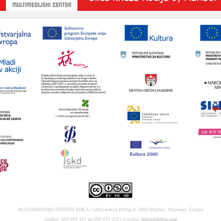
MULTIMEDIJSKI CENTER KIBLA / Ulica kneza Koclja 9, 2000 Maribor, Slovenija, Evropa
telefon: 059 076 371 ali 059 076 372 / e-pošta:
kibla@kibla.org