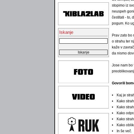
stopimo iz sv
neuspeh gonil
čestitati - t
pogum. Ko ug
Iskanje
Prav zato bo 
o strahu ter 
kaže v zavrač
da nismo dovo
Jose nam bo v
preoblikovanj
Govorili bom
• Kaj je stra
• Kako strah 
• Kako strah
• Kako odpra
• Kako strah 
• Kako obliko
• In še več.