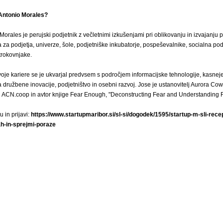
Antonio Morales?
Morales je perujski podjetnik z večletnimi izkušenjami pri oblikovanju in izvajanju
 za podjetja, univerze, šole, podjetniške inkubatorje, pospeševalnike, socialna podj
trokovnjake.
oje kariere se je ukvarjal predvsem s področjem informacijske tehnologije, kasneje
a družbene inovacije, podjetništvo in osebni razvoj. Jose je ustanovitelj Aurora Co
j ACN.coop in avtor knjige Fear Enough, "Deconstructing Fear and Understanding F
 in prijavi:
https://www.startupmaribor.si/sl-si/dogodek/1595/startup-m-sli-rec
ah-in-sprejmi-poraze