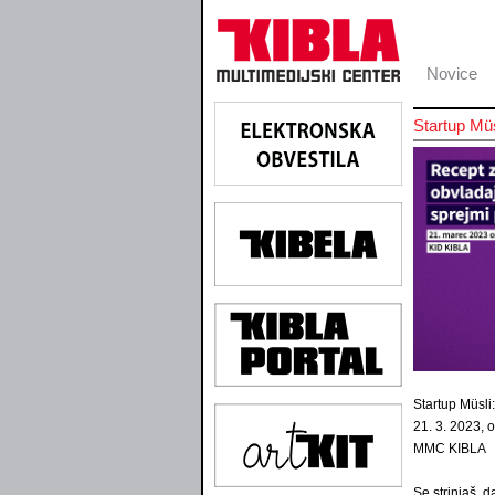
Novice
Startup Müs
Startup Müsli
21. 3. 2023, o
MMC KIBLA
Se strinjaš, 