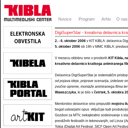
Novice
Program
Arhiv
O nas
DigiSuperStar - kreativna delavnica kr
2. - 6. oktober 2006
v KIT KIBLA: delavnica Di
5. oktober 2006
ob 19h v MMC KIBLA: predavan
V mesecu oktobru smo v prostorih
KIT Kibla, 
kreativno delavnico kratkega animiranega fi
Delavnica DigiSuperStar je sistematični pristo
od pojava ideje, priprave scenarija, izdelave s
zvočne opreme, montaže animiranega filma te
Wawszczyka
, ki je bilo v
četrtek, 5. oktobra 2
Mentorstvo delavnice smo prepustili
mojstru il
bogat ustvarjalni opus vključuje tudi produkcij
Gozdovi za MTV, nekajkratno sodelovanje s sla
prestižnih festivalih in tekmovanjih, od Linza 
Tokia (Digital Art Festival, SICF Open Art Festiva