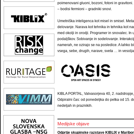
poimenovani gluoni, bozoni, fotoni in gravitoni.
– bodisi fermioni – gradniki snovi.
Umetniška inteligenca kot misel in smisel. Metaf
delovanje. Narava kot tehnika in tehnika kot nar
med okolji in orodji. Programer in snovalec. In
podaljškov. Sobivanje in sodelovanje. Interakci
namerah, ne ozirajo se na posledice. A lahko bi
vsega, sebe, drugih, narave, sveta … in vesolja
KIBLA PORTAL, Valvasorjeva 40, 2. nadstropje,
Odpiralni čas: od ponedeljka do petka od 15. do
nedeljah in praznikih.
Medijske objave
Odprtje skupinske razstave KIBLIX v Mariboru,