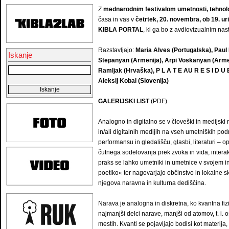
Z
mednarodnim festivalom umetnosti, tehnolo
časa in vas v
četrtek, 20. novembra, ob 19. uri
KIBLA PORTAL
, ki ga bo z avdiovizualnim na
Razstavljajo:
Maria Alves (Portugalska), Paul D
Iskanje
Stepanyan (Armenija), Arpi Voskanyan (Arme
Ramljak (Hrvaška), P L A T E AU R E S I D U E
Aleksij Kobal (Slovenija)
GALERIJSKI LIST
(PDF)
Analogno in digitalno se v človeški in medijski 
in/ali digitalnih medijih na vseh umetniških pod
performansu in gledališču, glasbi, literaturi – 
čutnega sodelovanja prek zvoka in vida, intera
praks se lahko umetniki in umetnice v svojem 
poetiko« ter nagovarjajo občinstvo in lokalne sku
njegova naravna in kulturna dediščina.
Narava je analogna in diskretna, ko kvantna f
najmanjši delci narave, manjši od atomov, t. i. 
mestih. Kvanti se pojavljajo bodisi kot materija,