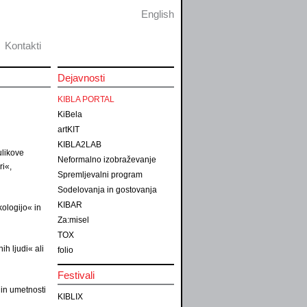
English
Kontakti
Dejavnosti
KIBLA PORTAL
KiBela
artKIT
KIBLA2LAB
ulikove
Neformalno izobraževanje
ri«,
Spremljevalni program
Sodelovanja in gostovanja
KIBAR
kologijo« in
Za:misel
TOX
ih ljudi« ali
folio
Festivali
 in umetnosti
KIBLIX