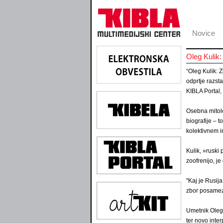
Novice
Oleg Kulik:
“Oleg Kulik: 
odprtje razst
KIBLA Portal, 
Osebna mitolo
biografije – t
kolektivnem i
Kulik, »ruski
zoofrenijo, je
"Kaj je Rusija
zbor posamezn
Umetnik Oleg 
ter novo inter