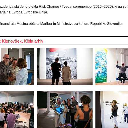
ezidenca sta del projekta Risk Change / Tvegaj spremembo (2016–2020), ki ga sof
arjalna Evropa Evropske Unije.
inancirata Mestna občina Maribor in Ministrstvo za kulturo Republike Slovenije.
 Klenovšek, Kibla arhiv