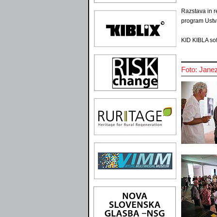
Razstava in r
program Ustv
KID KIBLA sof
Foto: Janez