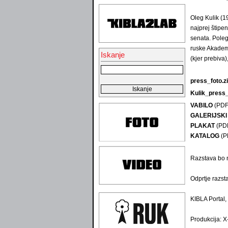
Oleg Kulik (19
najprej štipe
senata. Poleg
ruske Akademi
Iskanje
(kjer prebiva)
press_foto.z
Kulik_press_
VABILO
(PDF
GALERIJSKI 
PLAKAT
(PD
KATALOG
(P
Razstava bo n
Odprtje razsta
KIBLA Portal,
Produkcija: 