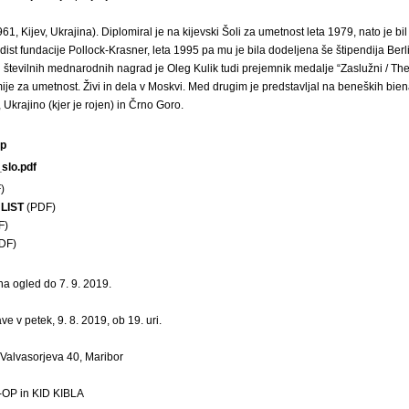
61, Kijev, Ukrajina). Diplomiral je na kijevski Šoli za umetnost leta 1979, nato je bi
ndist fundacije Pollock-Krasner, leta 1995 pa mu je bila dodeljena še štipendija Ber
 številnih mednarodnih nagrad je Oleg Kulik tudi prejemnik medalje “Zaslužni / Th
je za umetnost. Živi in dela v Moskvi. Med drugim je predstavljal na beneških bien
, Ukrajino (kjer je rojen) in Črno Goro.
ip
slo.pdf
)
LIST
(PDF)
F)
DF)
a ogled do 7. 9. 2019.
ve v petek, 9. 8. 2019, ob 19. uri.
 Valvasorjeva 40, Maribor
X-OP in KID KIBLA