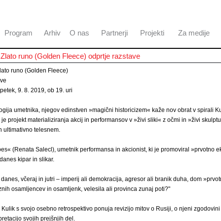
Program
Arhiv
O nas
Partnerji
Projekti
Za medije
 Zlato runo (Golden Fleece) odprtje razstave
Zlato runo (Golden Fleece)
ave
petek, 9. 8. 2019, ob 19. uri
gija umetnika, njegov edinstven »magični historicizem« kaže nov obrat v spirali K
o je projekt materializiranja akcij in performansov v »živi sliki« z očmi in »živi skulptu
n ultimativno telesnem.
 pes« (Renata Salecl), umetnik performansa in akcionist, ki je promoviral »prvotno e
 danes kipar in slikar.
 danes, včeraj in jutri – imperij ali demokracija, agresor ali branik duha, dom »prvotn
ih osamljencev in osamljenk, velesila ali provinca zunaj poti?"
Kulik s svojo osebno retrospektivo ponuja revizijo mitov o Rusiji, o njeni zgodovini
pretacijo svojih prejšnjih del.