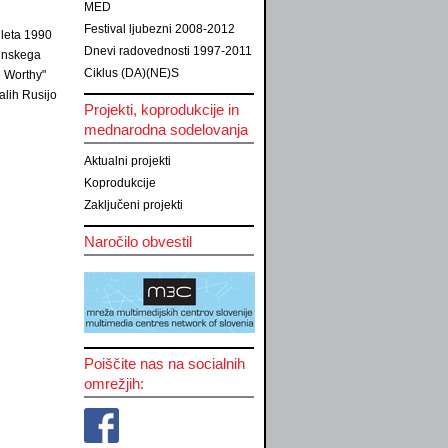
MED
Festival ljubezni 2008-2012
l leta 1990
Dnevi radovednosti 1997-2011
linskega
Ciklus (DA)(NE)S
e Worthy"
alih Rusijo
Projekti, koprodukcije in
mednarodna sodelovanja
Aktualni projekti
Koprodukcije
Zaključeni projekti
Naročilo obvestil
Poiščite nas na socialnih
omrežjih: