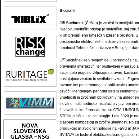
Biografiji
Jiří Suchánek
(Češka) je zvočni in medijski ume
Njegov umetniški pristop je sintetičen, saj združ
ki jih premišljeno umešča v izbrane prostore. 
obstojnostjo elektronskih medijev v ekstremnih 
umetnost Tehnološke univerze v Brnu, kjer danes
Jiří Suchánek se v svojem delu osredotoča na ust
praviloma interaktivni ter postavljeni v naravo a
svoje delo pogosto vključuje naravne, kaotične
nastajajoče zvočne in svetlobne vzorce. Zagova
razume kot pomembnega sooblikovalca umetniš
ozvočil Mendelejev periodni sistem elementov i
umetnosti in zvočnem oblikovanju na uglednem
številne multimedijske instalacije v javnem pros
festivalih in konferencah, kot so CTM, UNSOU
STEIM in Inštitut za sonologijo. Leta 2020 je n
glasbeni kompoziciji in zvočni umetnosti. Pole
produkcijo in avdio tehnologije na FaVU in JAMU
SVITAVA ter festival elektroakustične glasbe i