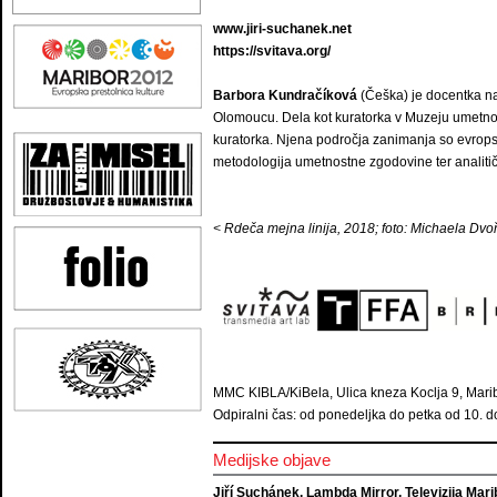
www.jiri-suchanek.net
https://svitava.org/
Barbora Kundračíková
(Češka) je docentka n
Olomoucu. Dela kot kuratorka v Muzeju umetno
kuratorka. Njena področja zanimanja so evropska
metodologija umetnostne zgodovine ter analitični
< Rdeča mejna linija, 2018; foto: Michaela Dv
MMC KIBLA/KiBela, Ulica kneza Koclja 9, Mari
Odpiralni čas: od ponedeljka do petka od 10. do
Medijske objave
Jiří Suchánek, Lambda Mirror, Televizija Mari