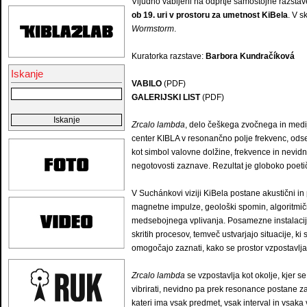
Vljudno vabljeni na odprtje samostojne razsta
ob 19. uri v prostoru za umetnost KiBela
. V s
Wormstorm
.
Kuratorka razstave:
Barbora Kundračíková
Iskanje
VABILO
(PDF)
GALERIJSKI LIST
(PDF)
Zrcalo lambda
, delo češkega zvočnega in medi
center KIBLA v resonančno polje frekvenc, odse
kot simbol valovne dolžine, frekvence in nevidni
negotovosti zaznave. Rezultat je globoko poet
V Suchánkovi viziji KiBela postane akustični in 
magnetne impulze, geološki spomin, algoritmičn
medsebojnega vplivanja. Posamezne instalacije,
skritih procesov, temveč ustvarjajo situacije, ki
omogočajo zaznati, kako se prostor vzpostavlja, 
Zrcalo lambda
se vzpostavlja kot okolje, kjer s
vibrirati, nevidno pa prek resonance postane z
kateri ima vsak predmet, vsak interval in vsak