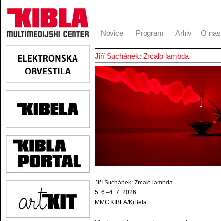
Novice
Program
Arhiv
O nas
Jiří Suchánek: Zrcalo lambda
Jiří Suchánek: Zrcalo lambda
5. 6.–4. 7. 2026
MMC KIBLA/KiBela