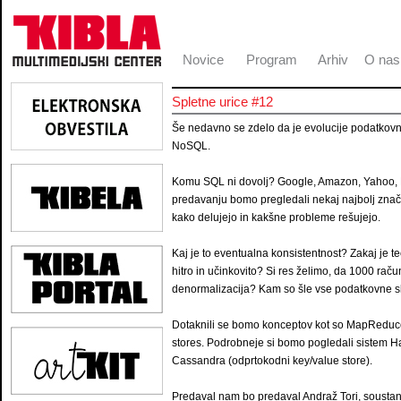
Novice
Program
Arhiv
O nas
Spletne urice #12
Še nedavno se zdelo da je evolucije podatkovnih 
NoSQL.
Komu SQL ni dovolj? Google, Amazon, Yahoo, Fa
predavanju bomo pregledali nekaj najbolj znači
kako delujejo in kakšne probleme rešujejo.
Kaj je to eventualna konsistentnost? Zakaj je 
hitro in učinkovito? Si res želimo, da 1000 ra
denormalizacija? Kam so šle vse podatkovne
Dotaknili se bomo konceptov kot so MapReduce,
stores. Podrobneje si bomo pogledali sistem 
Cassandra (odprtokodni key/value store).
Predaval nam bo predaval Andraž Tori, soustan