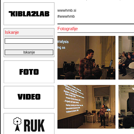
wwwhmb.si
#wwwhmb
Fotografije
Iskanje