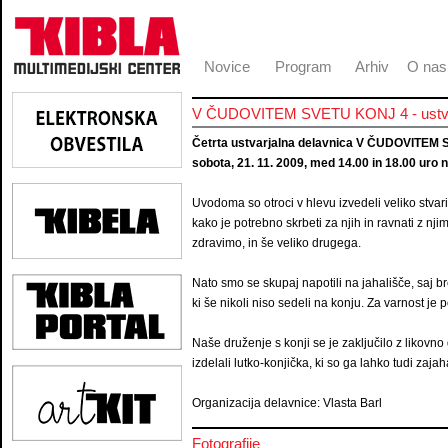
Novice
Program
Arhiv
O nas
V ČUDOVITEM SVETU KONJ 4 - ustvarja
Četrta ustvarjalna delavnica V ČUDOVITE
sobota, 21. 11. 2009, med 14.00 in 18.00 uro
Uvodoma so otroci v hlevu izvedeli veliko stvari 
kako je potrebno skrbeti za njih in ravnati z nji
zdravimo, in še veliko drugega.
Nato smo se skupaj napotili na jahališče, saj bre
ki še nikoli niso sedeli na konju. Za varnost je 
Naše druženje s konji se je zaključilo z likovno
izdelali lutko-konjička, ki so ga lahko tudi zajah
Organizacija delavnice: Vlasta Barl
Fotografije