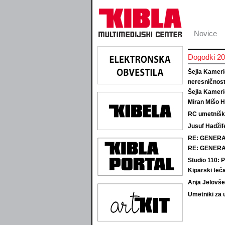
Novice
Dogodki 2
Šejla Kamerić
neresničnos
Šejla Kamerić
Miran Mišo 
RC umetniška
Jusuf Hadžif
RE: GENERAC
RE: GENERAC
Studio 110: 
Kiparski tečaj
Anja Jelovše
Umetniki za 