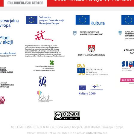
MULTIMEDIJSKI CENTER KIBLA / Ulica kneza Koclja 9, 2000 Maribor, Slovenija, Evropa
telefon: 059 076 371 ali 059 076 372 / e-pošta:
kibla@kibla.org