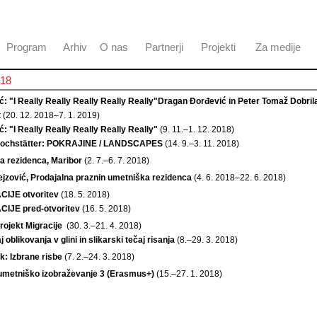
Program
Arhiv
O nas
Partnerji
Projekti
Za medije
018
: "I Really Really Really Really Really"
Dragan Đorđević in Peter Tomaž Dobril
t
(20. 12. 2018–7. 1. 2019)
: "I Really Really Really Really Really"
(9. 11.–1. 12. 2018)
Hochstätter: POKRAJINE / LANDSCAPES
(14. 9.–3. 11. 2018)
 rezidenca, Maribor
(2. 7.–6. 7. 2018)
ejzović, Prodajalna praznin umetniška rezidenca
(4. 6. 2018–22. 6. 2018)
IJE otvoritev
(18. 5. 2018)
IJE pred-otvoritev
(16. 5. 2018)
Projekt Migracije
(30. 3.–21. 4. 2018)
 oblikovanja v glini in slikarski tečaj risanja
(8.–29. 3. 2018)
k: Izbrane risbe
(7. 2.–24. 3. 2018)
umetniško izobraževanje 3 (Erasmus+)
(15.–27. 1. 2018)