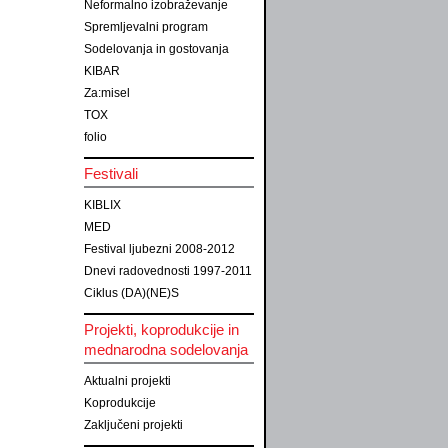
Neformalno izobraževanje
Spremljevalni program
Sodelovanja in gostovanja
KIBAR
Za:misel
TOX
folio
Festivali
KIBLIX
MED
Festival ljubezni 2008-2012
Dnevi radovednosti 1997-2011
Ciklus (DA)(NE)S
Projekti, koprodukcije in
mednarodna sodelovanja
Aktualni projekti
Koprodukcije
Zaključeni projekti