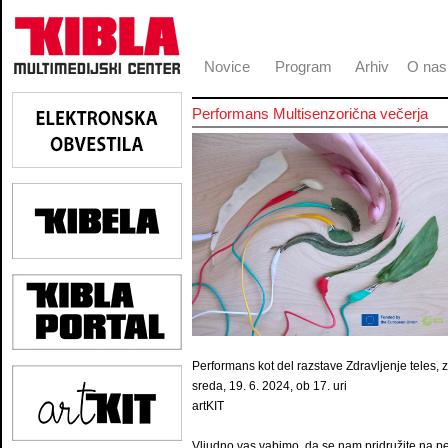
Novice
Program
Arhiv
O nas
Performans Multisenzorična večerja
Performans kot del razstave Zdravljenje teles, 
sreda, 19. 6. 2024, ob 17. uri
artKIT
Vljudno vas vabimo, da se nam pridružite na 