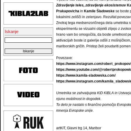
Zdravljenje teles, zdravljenje ekosistemov
Ka
Prakapovicha
in
Kamile Śladowske
se boste p
lokalnimi zelišči in zelenjavo. Rezultat poveza
Znotraj tega medsenzoričnega dela umetnika raz
eksperimentu se vizualni objekti zlijejo z zvoko
Iskanje
hrano vam bo omogočila, da boste umetnost perf
aktivacijah boste iz galerije odšli z mošnjičko
mariborskih gričih. Pristop želi poudariti pom
Povezave:
https://www.instagram.com/robert_prokopovi
https://www.youtube.com/@robertprokopowi
https://www.kamila-sladowska.com/
https://www.instagram.com/kamila_sladowsk
Umetnika se zahvaljujeta KID KIBLA in Ustvarja
njuno mobilnost in dogodek.
To delo je nastalo s finančno pomočjo Evropske
mnenja Evropske unije.
artKIT, Glavni trg 14, Maribor