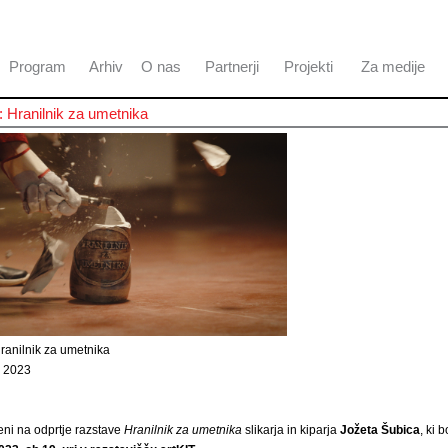
Program
Arhiv
O nas
Partnerji
Projekti
Za medije
 Hranilnik za umetnika
ranilnik za umetnika
. 2023
eni na odprtje razstave
Hranilnik za umetnika
slikarja in kiparja
Jožeta Šubica
, ki 