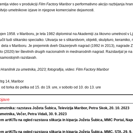
emlja video v produkciji
Film Factory Maribor
s performativno akcijo razbijanja hran
tvijo umetnikove izjave in njegove komercialne dejavnosti.
ojen 1958. v Mariboru, je leta 1982 diplomiral na Akademiji za likovno umetnost v Lju
čil tudi slikarsko specialko. Ukvarja se s slikarstvom, objekti, skulpturo, keramiko, r
 in dela v Mariboru. Je prejemnik dveh Glazerjevih nagrad (1992 in 2013), nagrade
elo (2020) ter številnih drugih nacionalnih in mednarodnih nagrad. Razstavljal je na
 samostojnih razstavah.
 Hranilnik za umetnika, 2023; fotografija, video: Film Factory Maribor
 trg 14, Maribor
: od torka do petka od 15. do 19. ure, v soboto od 10. do 13. ure
bjave
umetnika: razstava Jožeta Šubica, Televizija Maribor, Petra Skok, 20. 10. 2023
umetnika, Večer, Petra Vidali, 30. 9. 2023
m artKITu na ogled razstava slikarja in kiparja Jožeta Šubica, MMC Portal, Na
m artKITu na ogled razstava slikarja in kiparja Jožeta Šubica, MMC, STA, 29. 9.