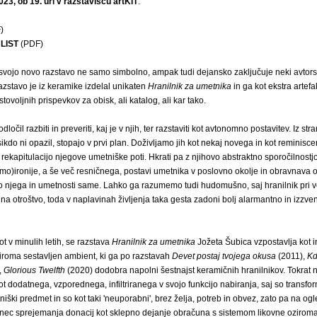
23, ob 19. uri v razstavišču artKIT
.
)
LIST
(PDF)
svojo novo razstavo ne samo simbolno, ampak tudi dejansko zaključuje neki avtors
azstavo je iz keramike izdelal unikaten
Hranilnik za umetnika
in ga kot ekstra artefak
tovoljnih prispevkov za obisk, ali katalog, ali kar tako.
odločil razbiti in preveriti, kaj je v njih, ter razstaviti kot avtonomno postavitev. Iz st
sikdo ni opazil, stopajo v prvi plan. Doživljamo jih kot nekaj novega in kot reminisc
 rekapitulacijo njegove umetniške poti. Hkrati pa z njihovo abstraktno sporočilnostjo,
amo)ironije, a še več resničnega, postavi umetnika v poslovno okolje in obravnava 
 njega in umetnosti same. Lahko ga razumemo tudi hudomušno, saj hranilnik pri v
 na otroštvo, toda v naplavinah življenja taka gesta zadoni bolj alarmantno in izzven
t v minulih letih, se razstava
Hranilnik za umetnika
Jožeta Šubica vzpostavlja kot in
roma sestavljen ambient, ki ga po razstavah
Devet postaj tvojega okusa
(2011),
Kd
,
Glorious Twelfth
(2020) dodobra napolni šestnajst keramičnih hranilnikov. Tokrat
ot dodatnega, vzporednega, infiltriranega v svojo funkcijo nabiranja, saj so transfor
iški predmet in so kot taki 'neuporabni', brez želja, potreb in obvez, zato pa na ogl
nec sprejemanja donacij kot sklepno dejanje obračuna s sistemom likovne oziroma