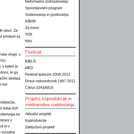
Neformalno izobraževanje
Spremljevalni program
Sodelovanja in gostovanja
KIBAR
Za:misel
ki opus. Za
TOX
t pristavil za
folio
Festivali
ranske vloge, v
enco,
KIBLIX
 v kateri je
MED
odnos, ki ga
Festival ljubezni 2008-2012
ečini obstaja
Dnevi radovednosti 1997-2011
i kar
Ciklus (DA)(NE)S
Projekti, koprodukcije in
stalacija,
mednarodna sodelovanja
o tukaj drži
Aktualni projekti
 nobenega ne
mirani v
Koprodukcije
ed in v
Zaključeni projekti
 vizualne