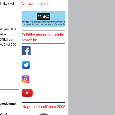
Naročilo obvestil
ilnikov kot
bljani, leta
isbo in
Poiščite nas na socialnih
 ZDSLU za
omrežjih:
 več kot 200
povedujemo,
Nagrada e-odličnost 2008
 2023