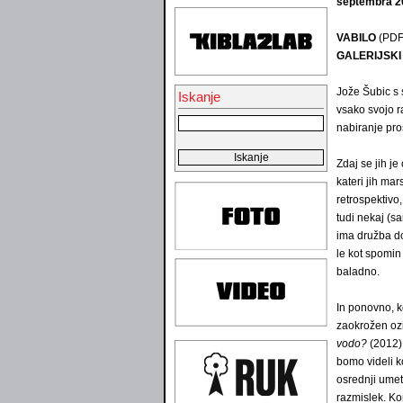
septembra 20
VABILO
(PDF
GALERIJSKI 
Jože Šubic s 
Iskanje
vsako svojo r
nabiranje pros
Zdaj se jih je 
kateri jih mar
retrospektivo,
tudi nekaj (s
ima družba do
le kot spomin
baladno.
In ponovno, ko
zaokrožen ozi
vodo?
(2012)
bomo videli k
osrednji umetn
razmislek. Ko