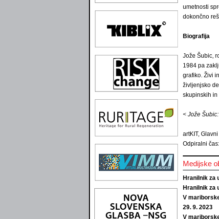
umetnosti spr
dokončno reši
Biografija
Jože Šubic, r
1984 pa zaklju
grafiko. Živi
življenjsko d
skupinskih in
< Jože Šubic:
artKIT, Glavni
Odpiralni čas
Medijske o
Hranilnik za 
Hranilnik za 
V mariborske
29. 9. 2023
V mariborske