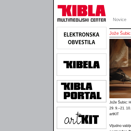
Novice
Jože Šubic:
Jože Šubic: H
29. 9.–21. 10
artKIT
Vljudno vablj