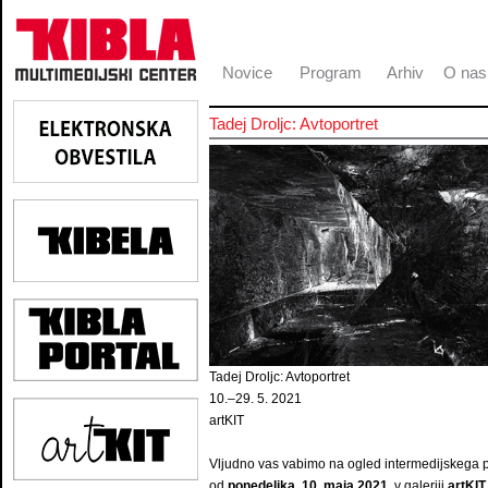
Novice
Program
Arhiv
O nas
Tadej Droljc: Avtoportret
Tadej Droljc: Avtoportret
10.–29. 5. 2021
artKIT
Vljudno vas vabimo na ogled intermedijskega 
od
ponedeljka, 10. maja 2021
, v galeriji
artKIT