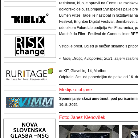
raziskava, ki jo je opravil na Centru za razis
doktorsko delo, za projekt Synspecies pa je pr
Lumen Prize. Tadej je nastopal in razstavljal na
Festival, Brighton Digital Festival, Semibreve
oddelkom Futurelab podjetja Ars Electronica, p
Marché du Film - Festival de Cannes, Inter BE
Vstop je prost. Ogled je možen skladno s priporo
< Tadej Droljc, Avtoportret, 2021, zajem zaslon
artKIT, Glavni trg 14, Maribor
Odpiralni čas: od ponedeljka do petka od 16. do
Medijske objave
Spominjanje skozi umetnost: pod porisanimi 
10. 5. 2021
Foto: Janez Klenovšek