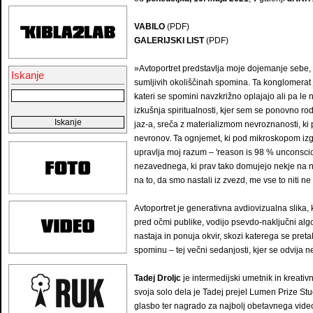
VABILO
(PDF)
GALERIJSKI LIST
(PDF)
»Avtoportret predstavlja moje dojemanje sebe, ki
Iskanje
sumljivih okoliščinah spomina. Ta konglomerat je
kateri se spomini navzkrižno oplajajo ali pa l
izkušnja spiritualnosti, kjer sem se ponovno ro
jaz-a, sreča z materializmom nevroznanosti, ki
nevronov. Ta ognjemet, ki pod mikroskopom izgl
upravlja moj razum – 'reason is 98 % unconsciou
nezavednega, ki prav tako domujejo nekje na n
na to, da smo nastali iz zvezd, me vse to niti n
Avtoportret je generativna avdiovizualna slika, k
pred očmi publike, vodijo psevdo-naključni algo
nastaja in ponuja okvir, skozi katerega se pret
spominu – tej večni sedanjosti, kjer se odvija 
Tadej Droljc
je intermedijski umetnik in kreativn
svoja solo dela je Tadej prejel Lumen Prize St
glasbo ter nagrado za najbolj obetavnega vide