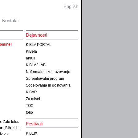
English
Kontakti
Dejavnosti
pomine!
KIBLA PORTAL
KiBela
artKIT
KIBLA2LAB
Neformalno izobraževanje
Spremljevalni program
Sodelovanja in gostovanja
KIBAR
Za:misel
TOX
folio
. Zato letos
Festivali
rejših
, ki bo
KIBLIX
 iz vse