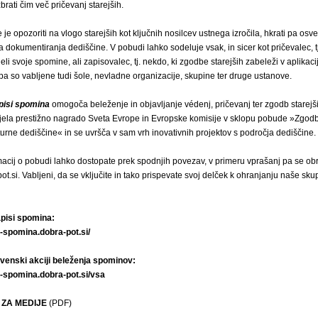
brati čim več pričevanj starejših.
je opozoriti na vlogo starejših kot ključnih nosilcev ustnega izročila, hkrati pa osve
dokumentiranja dediščine. V pobudi lahko sodeluje vsak, in sicer kot pričevalec, tj
eli svoje spomine, ali zapisovalec, tj. nekdo, ki zgodbe starejših zabeleži v aplikacij
a so vabljene tudi šole, nevladne organizacije, skupine ter druge ustanove.
pisi spomina
omogoča beleženje in objavljanje védenj, pričevanj ter zgodb starejši
ejela prestižno nagrado Sveta Evrope in Evropske komisije v sklopu pobude »Zgo
urne dediščine« in se uvršča v sam vrh inovativnih projektov s področja dediščine.
acij o pobudi lahko dostopate prek spodnjih povezav, v primeru vprašanj pa se obr
t.si. Vabljeni, da se vključite in tako prispevate svoj delček k ohranjanju naše sk
apisi spomina:
i-spomina.dobra-pot.si/
venski akciji beleženja spominov:
si-spomina.dobra-pot.si/vsa
 ZA MEDIJE
(PDF)