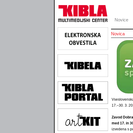
Novice
Novica
Vseslovenska
17.–30. 3. 2
Zavod Dobra
med 17. in 
izvedena s p