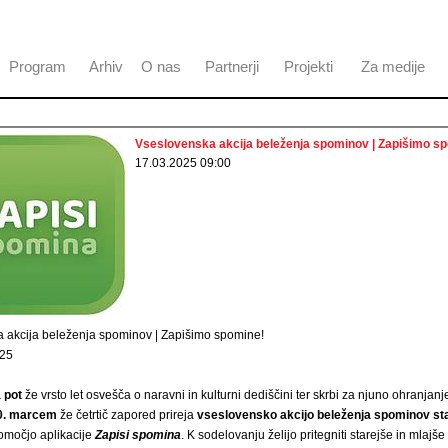
Program
Arhiv
O nas
Partnerji
Projekti
Za medije
Vseslovenska akcija beleženja spominov | Zapišimo s
17.03.2025 09:00
 akcija beleženja spominov | Zapišimo spomine!
025
 pot
že vrsto let osvešča o naravni in kulturni dediščini ter skrbi za njuno ohranjanje
30. marcem
že četrtič zapored prireja
vseslovensko akcijo beleženja spominov sta
omočjo aplikacije
Zapisi spomina
. K sodelovanju želijo pritegniti starejše in mlajše