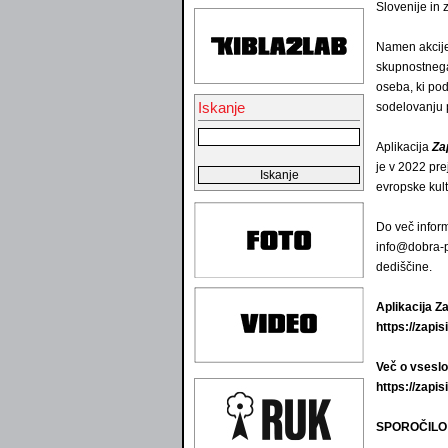
Slovenije in z
Namen akcije 
skupnostnega 
oseba, ki pod
Iskanje
sodelovanju p
Aplikacija
Za
je v 2022 pr
evropske kult
Do več inform
info@dobra-po
dediščine.
Aplikacija Z
https://zapis
Več o vseslo
https://zapi
SPOROČILO