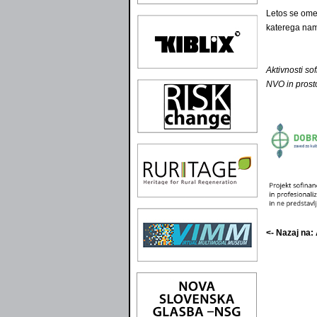
Letos se omen
katerega nam
Aktivnosti so
NVO in prost
<- Nazaj na: