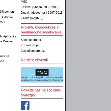
MED
Festival ljubezni 2008-2012
tliti pomen
Dnevi radovednosti 1997-2011
. starejša
Ciklus (DA)(NE)S
o; k
Projekti, koprodukcije in
mednarodna sodelovanja
h. Aplikacija
Aktualni projekti
dbe Dnevov
Koprodukcije
Zaključeni projekti
nite na
Naročilo obvestil
upne
Poiščite nas na socialnih
omrežjih: