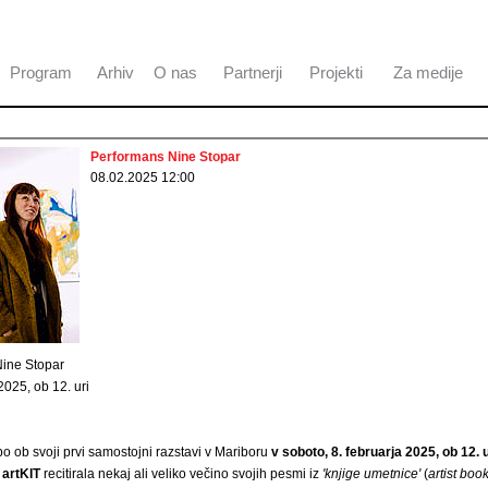
Program
Arhiv
O nas
Partnerji
Projekti
Za medije
Performans Nine Stopar
08.02.2025 12:00
ine Stopar
2025, ob 12. uri
o ob svoji prvi samostojni razstavi v Mariboru
v soboto, 8. februarja 2025, ob 12. u
m
artKIT
recitirala nekaj ali veliko večino svojih pesmi iz
'knjige umetnice'
(
artist boo