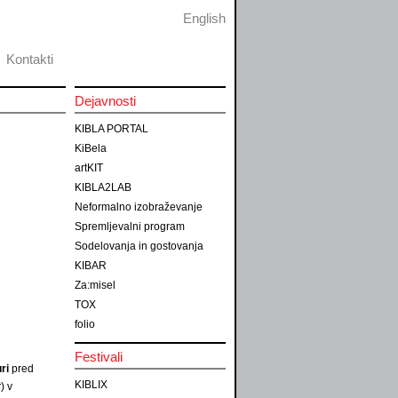
English
Kontakti
Dejavnosti
KIBLA PORTAL
KiBela
artKIT
KIBLA2LAB
Neformalno izobraževanje
Spremljevalni program
Sodelovanja in gostovanja
KIBAR
Za:misel
TOX
folio
Festivali
ri
pred
KIBLIX
k
) v