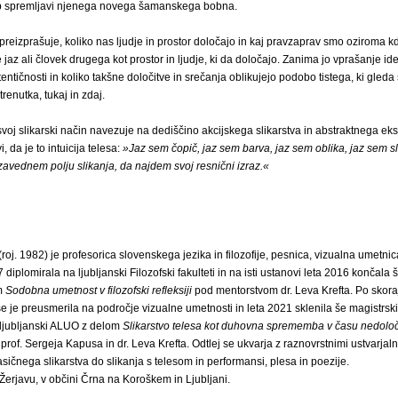
b spremljavi njenega novega šamanskega bobna.
reizprašuje, koliko nas ljudje in prostor določajo in kaj pravzaprav smo oziroma k
 jaz ali človek drugega kot prostor in ljudje, ki da določajo. Zanima jo vprašanje ide
entičnosti in koliko takšne določitve in srečanja oblikujejo podobo tistega, ki gleda s
renutka, tukaj in zdaj.
voj slikarski način navezuje na dediščino akcijskega slikarstva in abstraktnega e
 da je to intuicija telesa:
»Jaz sem čopič, jaz sem barva, jaz sem oblika, jaz sem s
avednem polju slikanja, da najdem svoj resnični izraz.«
(roj. 1982) je profesorica slovenskega jezika in filozofije, pesnica, vizualna umetnic
7 diplomirala na ljubljanski Filozofski fakulteti in na isti ustanovi leta 2016 končala 
om
Sodobna umetnost v filozofski refleksiji
pod mentorstvom dr. Leva Krefta. Po skoraj
 je preusmerila na področje vizualne umetnosti in leta 2021 sklenila še magistrski 
 ljubljanski ALUO z delom
Slikarstvo telesa kot duhovna sprememba v času nedolo
rof. Sergeja Kapusa in dr. Leva Krefta. Odtlej se ukvarja z raznovrstnimi ustvarjal
lasičnega slikarstva do slikanja s telesom in performansi, plesa in poezije.
v Žerjavu, v občini Črna na Koroškem in Ljubljani.