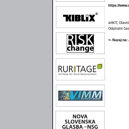
https://www.
artKIT, Glavni
Odpiralni ča
<- Nazaj na: