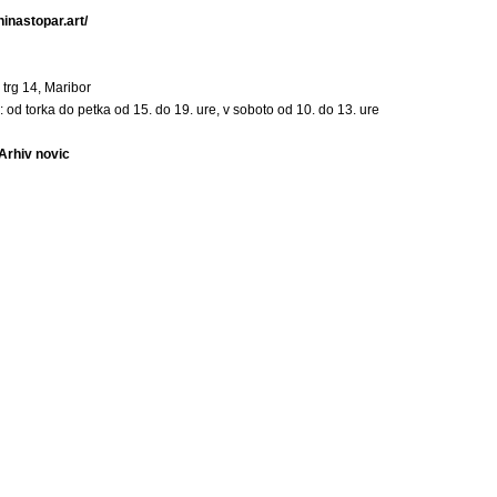
ninastopar.art/
 trg 14, Maribor
s: od torka do petka od 15. do 19. ure, v soboto od 10. do 13. ure
 Arhiv novic