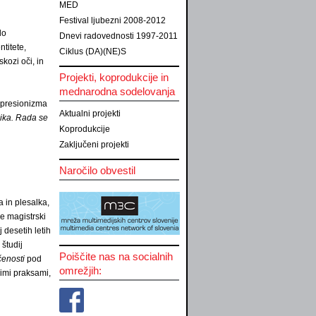
MED
Festival ljubezni 2008-2012
do
Dnevi radovednosti 1997-2011
ntitete,
Ciklus (DA)(NE)S
kozi oči, in
Projekti, koprodukcije in
mednarodna sodelovanja
kspresionizma
Aktualni projekti
lika. Rada se
Koprodukcije
Zaključeni projekti
Naročilo obvestil
a in plesalka,
še magistrski
 desetih letih
študij
Poiščite nas na socialnih
čenosti
pod
omrežjih:
nimi praksami,