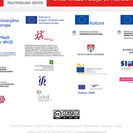
MULTIMEDIJSKI CENTER KIBLA / Ulica kneza Koclja 9, 2000 Maribor, Slovenija, Evropa
telefon: 059 076 371 ali 059 076 372 / e-pošta:
kibla@kibla.org