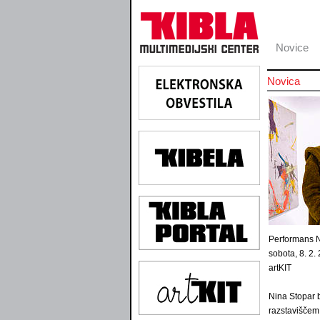
Novice
Novica
Performans N
sobota, 8. 2. 
artKIT
Nina Stopar b
razstavišče