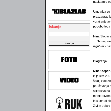
nastajanju o
Umetnica se p
pravzaprav je
vprašanje avt
Iskanje
podobo tega t
Nina Stopar s
… Sama pravi,
izgubim v nez
Biografija
Nina Stopar
ki je leta 200
študij z del
poučevanja se
slikarstva na
mentorstvom p
in sicer od k
Živi in dela 