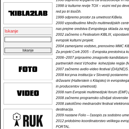
1998 odpremo knjigarno za družboslovje in h
1998 iz kulturne revije TOX – vozni red po de
red po tri tisočih.
1999 odpremo prostor za umetnost KiBela.
2000 vzpodbudimo Mrežo multimedijskih centrov 
nas prejme sredstva Evropskega sklada za reg
Iskanje
2002 začnemo s Festivalom KIBLIX, vzpostavim
evropski kulturni projekt.
2004 zamenjamo vodstvo, prenovimo MMC KIBL
Za projekt Cork 2005 – Evropska prestolnica k
2006–2007 pripravimo zmagovito kandidaturo Ma
partnerskih mest Vzhodne kohezijske regije (M
2007 začnemo avdio-video festival (DA)(NE)S.
2008 kot prva institucija v Sloveniji postanemo
državami (Hallerstein s Kitajsko) in evropske
in producentov umetnosti).
2008 nam Evropski multimedijski forum (EMF) p
2008 začnemo programsko oživljati slovenske 
2008 zakoličimo mednarodni festival elektrons
destinacija.
2009 nastane Folio – časopis za sodobno umetno
2012 pridobimo koordinatorstvo velikega evro
PORTAL.