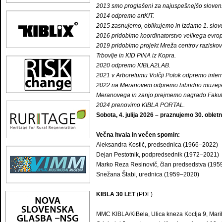
2013 smo proglašeni za najuspešnejšo slovensko
2014 odpremo artKIT.
2015 zasnujemo, oblikujemo in izdamo 1. sloven
2016 pridobimo koordinatorstvo velikega evr
2019 pridobimo projekt Mreža centrov razisko
Trbovlje in KID PiNA iz Kopra.
2020 odpremo KIBLA2LAB.
2021 v Arboretumu Volčji Potok odpremo inte
2022 na Meranovem odpremo hibridno muzejsk
Meranovega in zanjo prejmemo nagrado Fakulte
2024 prenovimo KIBLA PORTAL.
Sobota, 4. julija 2026 – praznujemo 30. oble
Večna hvala in večen spomin:
Aleksandra Kostič, predsednica (1966–2022)
Dejan Pestotnik, podpredsednik (1972–2021)
Marko Reza Resinovič, član predsedstva (19
Snežana Štabi, urednica (1959–2020)
KIBLA 30 LET
(PDF)
MMC KIBLA/KiBela, Ulica kneza Koclja 9, Mari