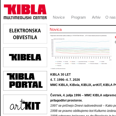
Novice
Program
Arhiv
O nas
Novica
KIBLA 30 LET
4. 7. 1996–4. 7. 2026
MMC KIBLA, KiBela, KIBLIX, artKIT, KIBLA
Četrtek, 4. julija 1996 – MMC KIBLA odprem
prilagoditvi prostorov.
1997 se pričnejo Dnevi radovednosti – Kako po
1998 se pravno oblikujemo kot Kulturno izobr